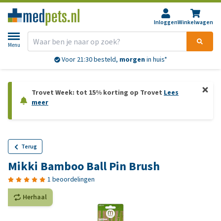
Inloggen
Winkelwagen
Menu
Gratis
verzending vanaf € 69,-
Trovet Week: tot 15% korting op Trovet
Lees
meer
Terug
Mikki Bamboo Ball Pin Brush
1 beoordelingen
Herhaal