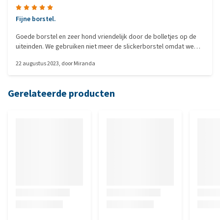
Fijne borstel.
Goede borstel en zeer hond vriendelijk door de bolletjes op de
uiteinden. We gebruiken niet meer de slickerborstel omdat we
echt verschil merken bij onze hond. Hij laat het borstelen veel
22 augustus 2023
, door
Miranda
beter toe.
Gerelateerde producten