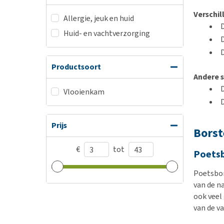
Verschi
Allergie, jeuk en huid
Huid- en vachtverzorging
D
Productsoort
Andere s
Vlooienkam
Prijs
Borst
€
tot
Poetsb
Poetsbor
van de n
ook veel
van de va