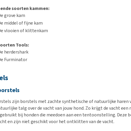
llende soorten kammen:
De grove kam
e middel of fijne kam
De vlooien of klittenkam
oorten Tools:
De herdershark
De Furminator
els
orstels
stels zijn borstels met zachte synthetische of natuurlijke haren 
atuurlijke talg over de vacht van jouw hond. Zo krijgt de vacht e
 gebruikt bij honden die meedoen aan een tentoonstelling. Deze bo
cht en zijn niet geschikt voor het ontklitten van de vacht.