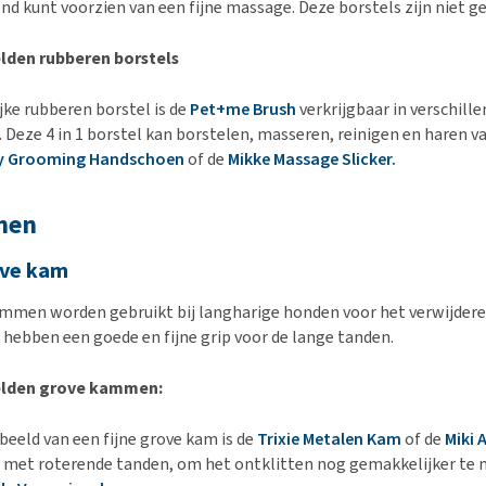
ond kunt voorzien van een fijne massage. Deze borstels zijn niet g
lden rubberen borstels
jke rubberen borstel is de
Pet+me Brush
verkrijgbaar in verschill
. Deze 4 in 1 borstel kan borstelen, masseren, reinigen en haren v
y Grooming Handschoen
of de
Mikke Massage Slicker.
men
ove kam
mmen worden gebruikt bij langharige honden voor het verwijderen
ebben een goede en fijne grip voor de lange tanden.
lden grove kammen:
beeld van een fijne grove kam is de
Trixie Metalen Kam
of de
Miki 
et roterende tanden, om het ontklitten nog gemakkelijker te m