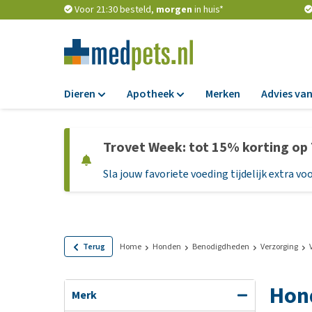
Voor 21:30 besteld,
morgen
in huis*
Dieren
Apotheek
Merken
Advies van
Voer
Apotheek
Trovet Week: tot 15% korting op
Hondenbrokken
Vlooien en teken
Sla jouw favoriete voeding tijdelijk extra voo
Natvoer
Ontworming
Dieetvoer
Medicijnen en
supplementen
Standaardvoer
Probiotica en we
Graanvrij honden
Terug
Home
Honden
Benodigdheden
Verzorging
Vitamines en min
Puppyvoer en sna
Hon
Medische benodi
Glutenvrij honden
Merk