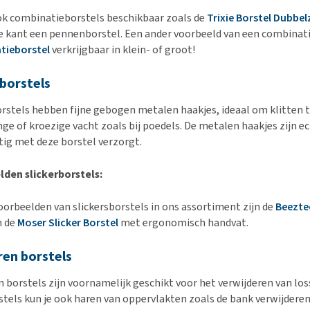
ook combinatieborstels beschikbaar zoals de
Trixie Borstel Dubbel
e kant een pennenborstel. Een ander voorbeeld van een combinati
tieborstel
verkrijgbaar in klein- of groot!
rborstels
orstels hebben fijne gebogen metalen haakjes, ideaal om klitten 
nge of kroezige vacht zoals bij poedels. De metalen haakjes zijn ec
tig met deze borstel verzorgt.
den slickerborstels:
oorbeelden van slickersborstels in ons assortiment zijn de
Beeztee
n de
Moser Slicker Borstel
met ergonomisch handvat.
en borstels
 borstels zijn voornamelijk geschikt voor het verwijderen van los
stels kun je ook haren van oppervlakten zoals de bank verwijderen