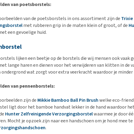
lden van poetsborstels:
oorbeelden van de poetsborstels in ons assortiment zijn de
Trixie
ngsborstel
met rubberen grip in de maten klein of groot, of de
Hu
et een gevoelige huid.
nborstel
rstels lijken een beetje op de borstels die wij mensen ook vaak ge
et lange haren en dienen voor het verwijderen van klitten in de va
 ondergrond wat zorgt voor extra veerkracht waardoor je minder k
lden van pennenborstels:
oorbeelden zijn de
Mikkie Bamboo Ball Pin Brush
welke eco-friendl
stel ligt door het bamboe handvat lekker in de hand waardoor he
 de
Hunter Zelfreinigende Verzorgingsborstel
waarmee je door één
ren. Mocht je opzoek zijn naar een handschoen om je hond mee te 
rzorgingshandschoen
.