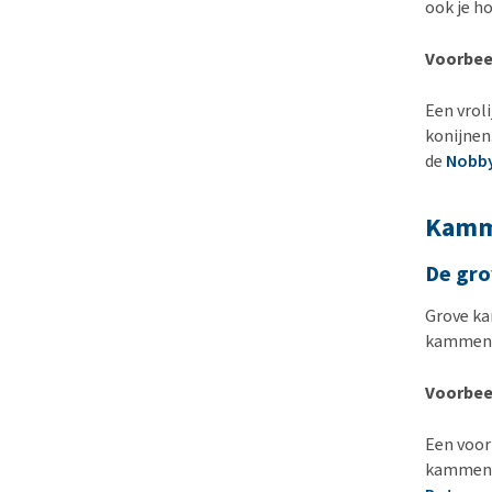
ook je h
Voorbee
Een vroli
konijnen
de
Nobb
Kam
De gr
Grove ka
kammen h
Voorbee
Een voor
kammen m