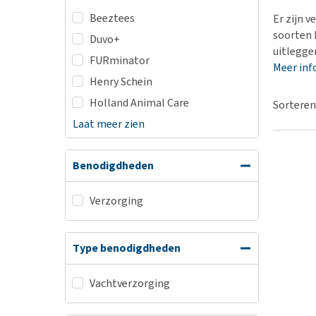
BARF
Hypoallergeen vo
Beeztees
Er zijn 
Puppy apotheek
Biologisch honde
soorten 
Duvo+
Vuurwerkangst
uitlegge
Vegan hondenvoe
FURminator
Meer inf
Bekijk alles
Snacks
Henry Schein
Bekijk alles
Holland Animal Care
Sorteren
Laat meer zien
Benodigdheden
Verzorging
Type benodigdheden
Vachtverzorging