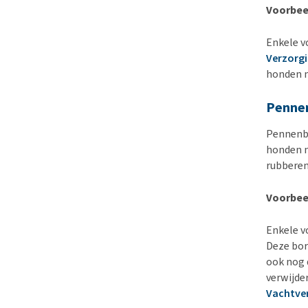
Voorbee
Enkele v
Verzorgi
honden m
Penne
Pennenbo
honden m
rubberen
Voorbee
Enkele v
Deze bor
ook nog
verwijde
Vachtve