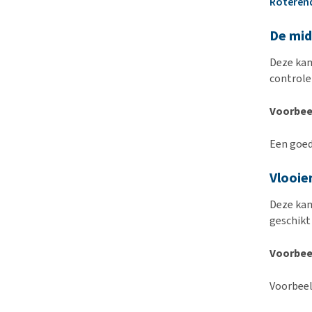
Roteren
De mid
Deze kam
controle
Voorbee
Een goed
Vlooie
Deze kam
geschikt 
Voorbee
Voorbeel