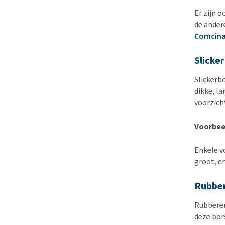
Er zijn 
de ander
Comcina
Slicke
Slickerb
dikke, la
voorzich
Voorbeel
Enkele v
groot, e
Rubber
Rubberen
deze bor