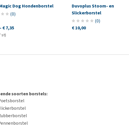
 Magic Dog Hondenborstel
Duvoplus Stoom- en
Slickerborstel
(
0
)
(
0
)
-
€ 7,35
€ 10,00
/ st)
lende soorten borstels:
Poetsborstel
lickerborstel
Rubberborstel
Pennenborstel