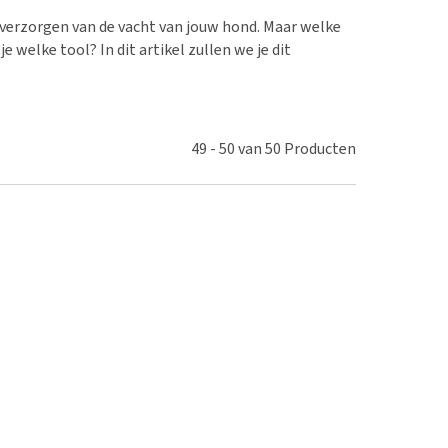
erproblemen
nd te zwaar wordt?
verzorgen van de vacht van jouw hond. Maar welke
derdom en dementie
lp! Mijn hond plast in
welke tool? In dit artikel zullen we je dit
is. Wat nu?
ergewicht en conditie
kijk alles
ieren, pezen en botten
uchtbaarheid
49
-
50
van
50
Producten
kijk alles