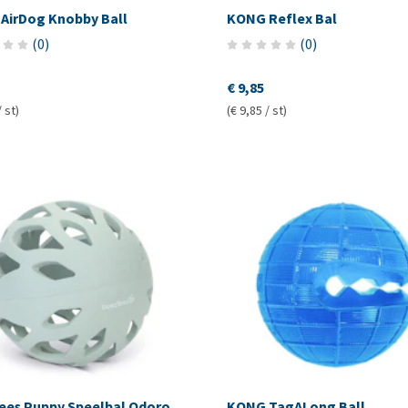
AirDog Knobby Ball
KONG Reflex Bal
(
0
)
(
0
)
€ 9,85
/ st)
(€ 9,85 / st)
ees Puppy Speelbal Odoro
KONG TagALong Ball