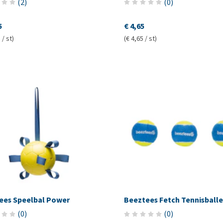
(
2
)
(
0
)
5
€ 4,65
 / st)
(€ 4,65 / st)
ees Speelbal Power
Beeztees Fetch Tennisball
(
0
)
(
0
)