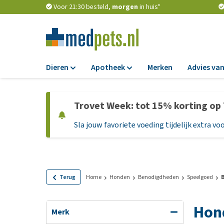
Voor 21:30 besteld,
morgen
in huis*
Dieren
Apotheek
Merken
Advies van
Voer
Apotheek
Trovet Week: tot 15% korting op
Hondenbrokken
Vlooien en teken
Sla jouw favoriete voeding tijdelijk extra voo
Natvoer
Ontworming
Dieetvoer
Medicijnen en
supplementen
Standaardvoer
Probiotica en we
Graanvrij honden
Terug
Home
Honden
Benodigdheden
Speelgoed
Vitamines en min
Puppyvoer en sna
Hon
Medische benodi
Glutenvrij honden
Merk