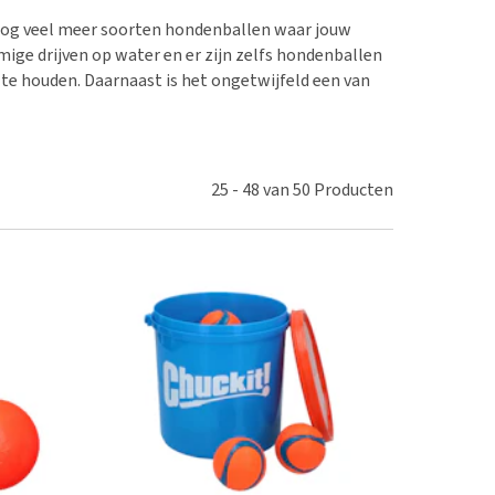
erproblemen
nd te zwaar wordt?
n nog veel meer soorten hondenballen waar jouw
derdom en dementie
lp! Mijn hond plast in
mige drijven op water en er zijn zelfs hondenballen
is. Wat nu?
ergewicht en conditie
ef te houden. Daarnaast is het ongetwijfeld een van
kijk alles
ieren, pezen en botten
uchtbaarheid
kijk alles
25
-
48
van
50
Producten