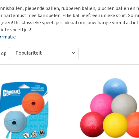
Bench
Nierproblemen
BARF
Ni
ho
er
tennisballen, piepende ballen, rubberen ballen, pluchen ballen e
Voer- en drinkbakken
Ouderdom en dementie
Puppy apotheek
Ou
He
nvoer
r hartenlust mee kan spelen. Elke bal heeft een unieke stuit. Som
hu
Op reis en onderweg
Overgewicht en conditie
Vuurwerkangst
Ov
 geven! Dit klassieke speeltje is ideaal om jouw harige vriend acti
r
Be
riete speeltjes!
Bekijk alles
Bekijk alles
Puppy benodigdheden
Sp
ormatie
Bekijk alles
Vr
Be
 op