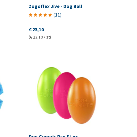
Zogoflex Jive - Dog Ball
(
11
)
€ 23,10
(€ 23,10 / st)
Dog Comets Pan Stars