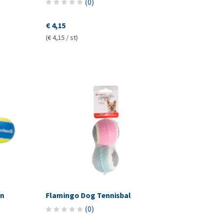
(
0
)
€ 4,15
(€ 4,15 / st)
en
Flamingo Dog Tennisbal
(
0
)