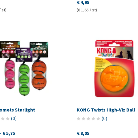
€ 4,95
/ st)
(€ 1,65 / st)
omets Starlight
KONG Twistz High-Viz Ball
(
0
)
(
0
)
-
€ 5,75
€ 8,05