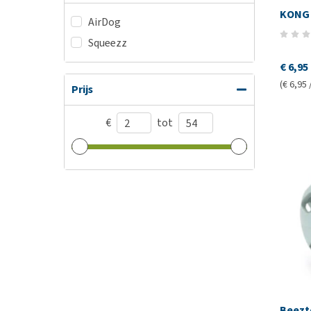
KONG 
AirDog
Squeezz
€ 6,95
(€ 6,95 
Prijs
€
tot
Beezt