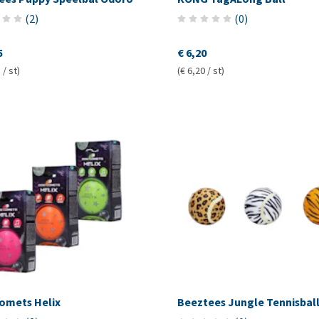
(
2
)
(
0
)
5
€ 6,20
 / st)
(€ 6,20 / st)
omets Helix
Beeztees Jungle Tennisbal