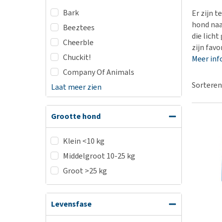
BARF
Hypoallergeen vo
Bark
Er zijn 
Puppy apotheek
Biologisch honde
hond naa
Beeztees
Vuurwerkangst
die licht
Vegan hondenvoe
Cheerble
zijn favo
Bekijk alles
Snacks
Chuckit!
Meer inf
Bekijk alles
Company Of Animals
Sorteren
Laat meer zien
Grootte hond
Klein <10 kg
Middelgroot 10-25 kg
Groot >25 kg
Levensfase