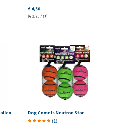
€ 4,50
(€ 2,25 / st)
allen
Dog Comets Neutron Star
(
1
)