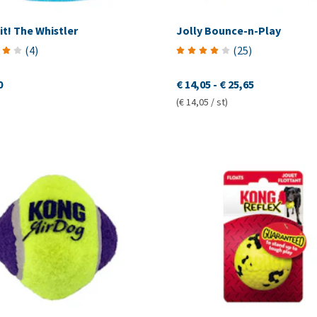
t! The Whistler
Jolly Bounce-n-Play
(
4
)
(
25
)
0
€ 14,05
-
€ 25,65
(€ 14,05 / st)