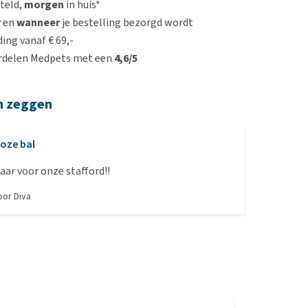
steld,
morgen
in huis*
r
en
wanneer
je bestelling bezorgd wordt
ing vanaf € 69,-
rdelen Medpets met een
4,6/5
n zeggen
oze bal
ar voor onze stafford!!
door
Diva