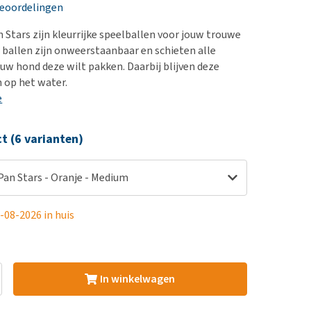
erproblemen
nd te zwaar wordt?
beoordelingen
derdom en dementie
lp! Mijn hond plast in
Stars zijn kleurrijke speelballen voor jouw trouwe
is. Wat nu?
ergewicht en conditie
e ballen zijn onweerstaanbaar en schieten alle
kijk alles
ouw hond deze wilt pakken. Daarbij blijven deze
ieren, pezen en botten
n op het water.
uchtbaarheid
e
kijk alles
ct (6 varianten)
an Stars - Oranje - Medium
-08-2026 in huis
In winkelwagen