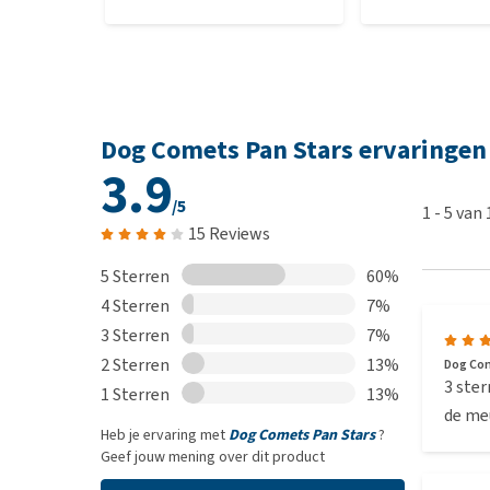
Dog Comets Pan Stars ervaringen
3.9
/5
1
-
5
van
15 Reviews
5 Sterren
60%
4 Sterren
7%
3 Sterren
7%
2 Sterren
13%
Dog Com
3 ster
1 Sterren
13%
de meu
Heb je ervaring met
Dog Comets Pan Stars
?
Geef jouw mening over dit product