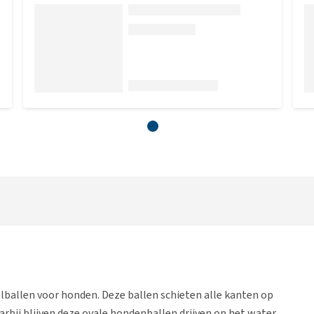
lballen voor honden. Deze ballen schieten alle kanten op
rbij blijven deze ovale hondenballen drijven op het water