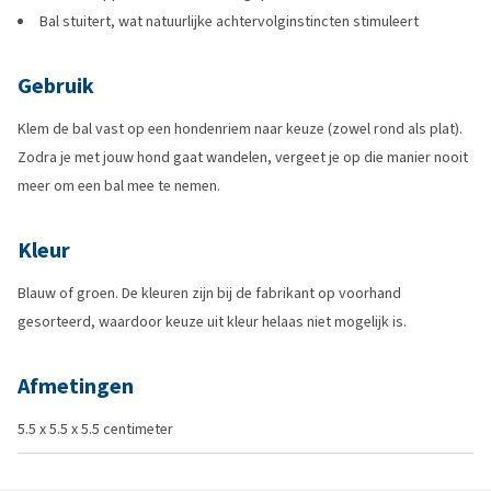
Bal stuitert, wat natuurlijke achtervolginstincten stimuleert
Gebruik
Klem de bal vast op een hondenriem naar keuze (zowel rond als plat).
Zodra je met jouw hond gaat wandelen, vergeet je op die manier nooit
meer om een bal mee te nemen.
Kleur
Blauw of groen. De kleuren zijn bij de fabrikant op voorhand
gesorteerd, waardoor keuze uit kleur helaas niet mogelijk is.
Afmetingen
5.5 x 5.5 x 5.5 centimeter