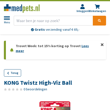
Inloggen
Winkelwagen
Menu
Gratis
verzending vanaf € 69,-
Trovet Week: tot 15% korting op Trovet
Lees
meer
Terug
KONG Twistz High-Viz Ball
0 beoordelingen