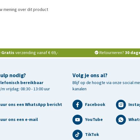
w mening over dit product
Gratis
verzending vanaf € 69,-
Retourneren?
30 dag
hulp nodig?
Volg je ons al?
telefonisch bereikbaar
Blijf op de hoogte via onze social m
m vrijdag: 08:30 - 13:00 uur
kanalen
tuur ons een WhatsApp bericht
Facebook
Inst
uur ons een e-mail
YouTube
What
TikTok