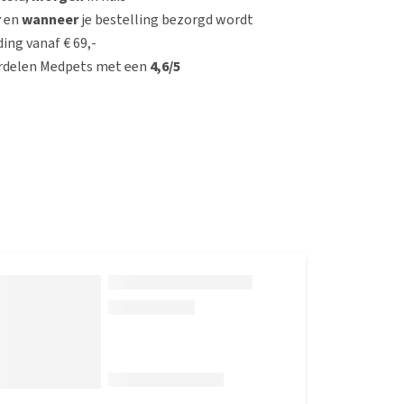
r
en
wanneer
je bestelling bezorgd wordt
ing vanaf € 69,-
rdelen Medpets met een
4,6/5