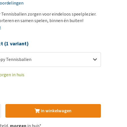
erproblemen
nd te zwaar wordt?
eoordelingen
derdom en dementie
lp! Mijn hond plast in
Tennisballen zorgen voor eindeloos speelplezier.
is. Wat nu?
ergewicht en conditie
orteren en samen spelen, binnen én buiten!
kijk alles
e
ieren, pezen en botten
uchtbaarheid
ct (1 variant)
kijk alles
py Tennisballen
orgen in huis
In winkelwagen
steld,
morgen
in huis*