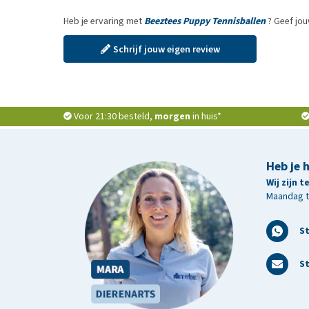
Heb je ervaring met
Beeztees Puppy Tennisballen
? Geef jou
Schrijf jouw eigen review
Voor 21:30 besteld,
morgen
in huis*
Heb je 
Wij zijn 
Maandag t/
S
St