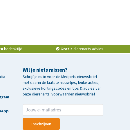
en
bedenktijd
Gratis
dierenarts advies
Wil je niets missen?
edia
Schrijf je nu in voor de Medpets nieuwsbrief
met daarin de laatste nieuwtjes, leuke acties,
exclusieve kortingscodes en tips & advies van
onze dierenarts.
Voorwaarden nieuwsbrief
agram
sApp
Inschrijven