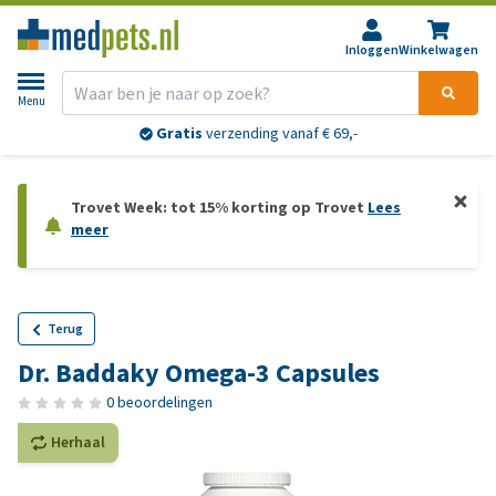
Inloggen
Winkelwagen
Menu
Retourneren?
30 dagen
bedenktijd
Trovet Week: tot 15% korting op Trovet
Lees
meer
Terug
Dr. Baddaky Omega-3 Capsules
0 beoordelingen
Herhaal