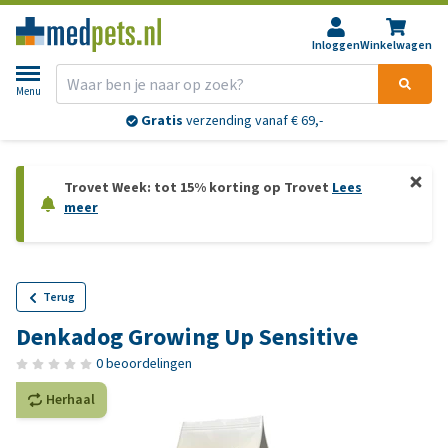
Inloggen
Winkelwagen
Menu
Gratis
verzending vanaf € 69,-
Trovet Week: tot 15% korting op Trovet
Lees
meer
Terug
Denkadog Growing Up Sensitive
0 beoordelingen
Herhaal