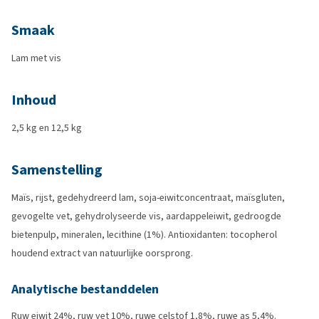
Smaak
Lam met vis
Inhoud
2,5 kg en 12,5 kg
Samenstelling
Maïs, rijst, gedehydreerd lam, soja-eiwitconcentraat, maïsgluten,
gevogelte vet, gehydrolyseerde vis, aardappeleiwit, gedroogde
bietenpulp, mineralen, lecithine (1%). Antioxidanten: tocopherol
houdend extract van natuurlijke oorsprong.
Analytische bestanddelen
Ruw eiwit 24%, ruw vet 10%, ruwe celstof 1,8%, ruwe as 5,4%.