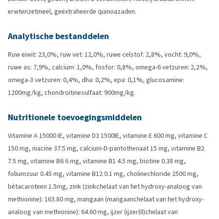
erwtenzetmeel, geëxtraheerde quinoazaden.
Analytische bestanddelen
Ruw eiwit: 23,0%, ruw vet: 12,0%, ruwe celstof: 2,8%, vocht: 9,0%,
ruwe as: 7,9%, calcium: 1,0%, fosfor: 0,8%, omega-6 vetzuren: 2,2%,
omega-3 vetzuren: 0,4%, dha: 0,2%, epa: 0,1%, glucosamine:
1200mg/kg, chondroïtinesulfaat: 900mg/kg.
Nutritionele toevoegingsmiddelen
Vitamine A 15000 IE, vitamine D3 1500IE, vitamine E 600 mg, vitamine C
150 mg, niacine 37.5 mg, calcium-D-pantothenaat 15 mg, vitamine B2
7.5 mg, vitamine B6 6 mg, vitamine B1 4.5 mg, biotine 0.38 mg,
foliumzuur 0.45 mg, vitamine B12 0.1 mg, cholinechloride 2500 mg,
bètacaroteen 1.5mg, zink (zinkchelaat van het hydroxy-analoog van
methionine): 163.80 mg, mangaan (mangaanchelaat van het hydroxy-
analoog van methionine): 64.60 mg, ijzer (ijzer(II)chelaat van