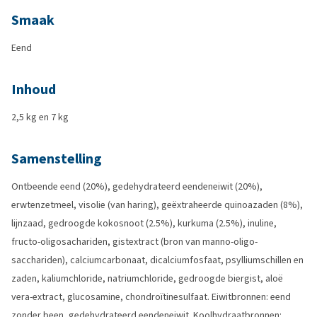
Smaak
Eend
Inhoud
2,5 kg en 7 kg
Samenstelling
Ontbeende eend (20%), gedehydrateerd eendeneiwit (20%),
erwtenzetmeel, visolie (van haring), geëxtraheerde quinoazaden (8%),
lijnzaad, gedroogde kokosnoot (2.5%), kurkuma (2.5%), inuline,
fructo-oligosachariden, gistextract (bron van manno-oligo-
sacchariden), calciumcarbonaat, dicalciumfosfaat, psylliumschillen en
zaden, kaliumchloride, natriumchloride, gedroogde biergist, aloë
vera-extract, glucosamine, chondroïtinesulfaat. Eiwitbronnen: eend
zonder been, gedehydrateerd eendeneiwit. Koolhydraatbronnen: