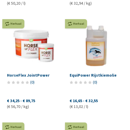
(€ 50,20 / l)
(€ 32,94 / kg)
Herhaal
Herhaal
HorseFlex JointPower
EquiPower Rijstkiemolie
(
0
)
(
0
)
€ 34,25
-
€ 89,75
€ 16,65
-
€ 32,55
(€ 56,70 / kg)
(€ 13,02 / l)
Herhaal
Herhaal