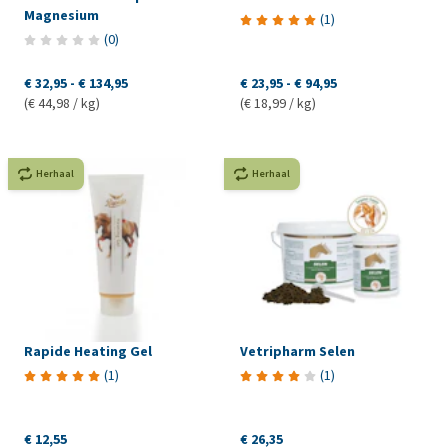
Magnesium
(
1
)
(
0
)
€ 32,95
-
€ 134,95
€ 23,95
-
€ 94,95
(€ 44,98 / kg)
(€ 18,99 / kg)
Herhaal
Herhaal
Rapide Heating Gel
Vetripharm Selen
(
1
)
(
1
)
€ 12,55
€ 26,35