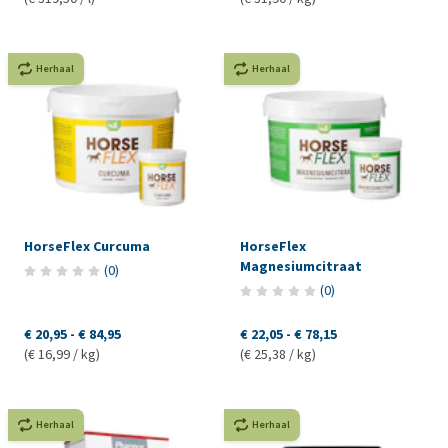
Herhaal
Herhaal
HorseFlex Curcuma
HorseFlex
Magnesiumcitraat
(
0
)
(
0
)
€ 20,95
-
€ 84,95
€ 22,05
-
€ 78,15
(€ 16,99 / kg)
(€ 25,38 / kg)
Herhaal
Herhaal