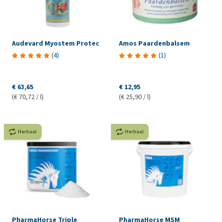
Audevard Myostem Protec
Amos Paardenbalsem
(
4
)
(
1
)
€ 63,65
€ 12,95
(€ 70,72 / l)
(€ 25,90 / l)
Herhaal
Herhaal
PharmaHorse Triple
PharmaHorse MSM