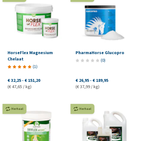
HorseFlex Magnesium
PharmaHorse Glucopro
Chelaat
(
0
)
(
1
)
€ 32,25
-
€ 151,20
€ 26,95
-
€ 189,95
(€ 47,65 / kg)
(€ 37,99 / kg)
Herhaal
Herhaal