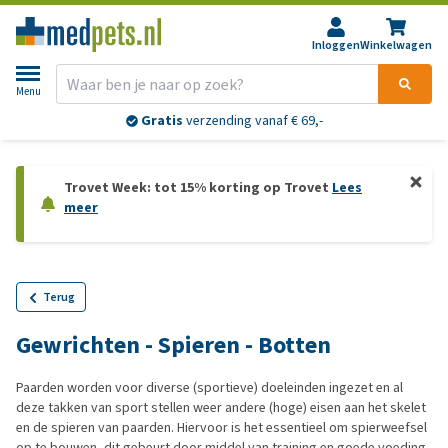
Inloggen
Winkelwagen
Menu
Gratis
verzending vanaf € 69,-
Trovet Week: tot 15% korting op Trovet
Lees
meer
Terug
Gewrichten - Spieren - Botten
Paarden worden voor diverse (sportieve) doeleinden ingezet en al
deze takken van sport stellen weer andere (hoge) eisen aan het skelet
en de spieren van paarden. Hiervoor is het essentieel om spierweefsel
op te bouwen, dit gebeurt door middel van training en goede voeding.