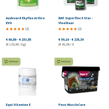
Audevard Ekyflex Arthro
NAF Superflex 5 Star -
EVO
Vloeibaar
(
2
)
(
2
)
€ 66,80
-
€ 233,85
€ 59,10
-
€ 225,30
(€ 129,90 / kg)
(€ 45,06 / l)
Herhaal
Herhaal
Equi-Vitamine E
Pavo MuscleCare