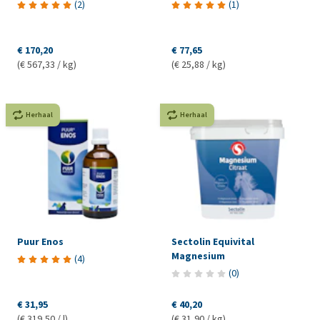
(
2
)
(
1
)
€ 170,20
€ 77,65
(€ 567,33 / kg)
(€ 25,88 / kg)
Herhaal
Herhaal
Puur Enos
Sectolin Equivital
Magnesium
(
4
)
(
0
)
€ 31,95
€ 40,20
(€ 319,50 / l)
(€ 31,90 / kg)