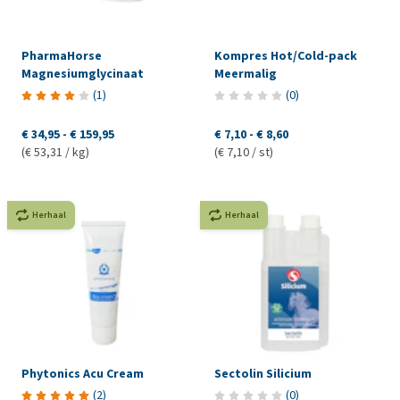
PharmaHorse
Kompres Hot/Cold-pack
Magnesiumglycinaat
Meermalig
(
1
)
(
0
)
€ 34,95
-
€ 159,95
€ 7,10
-
€ 8,60
(€ 53,31 / kg)
(€ 7,10 / st)
Herhaal
Herhaal
Phytonics Acu Cream
Sectolin Silicium
(
2
)
(
0
)