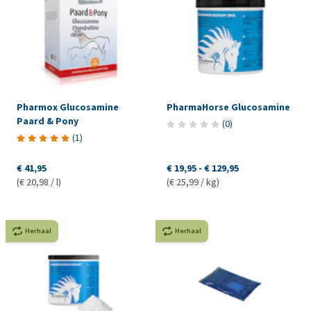
Pharmox Glucosamine
PharmaHorse Glucosamine
Paard & Pony
(
0
)
(
1
)
€ 41,95
€ 19,95
-
€ 129,95
(€ 20,98 / l)
(€ 25,99 / kg)
Herhaal
Herhaal