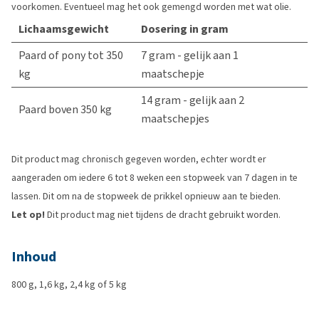
voorkomen. Eventueel mag het ook gemengd worden met wat olie.
Lichaamsgewicht
Dosering in gram
Paard of pony tot 350
7 gram - gelijk aan 1
kg
maatschepje
14 gram - gelijk aan 2
Paard boven 350 kg
maatschepjes
Dit product mag chronisch gegeven worden, echter wordt er
aangeraden om iedere 6 tot 8 weken een stopweek van 7 dagen in te
lassen. Dit om na de stopweek de prikkel opnieuw aan te bieden.
Let op!
Dit product mag niet tijdens de dracht gebruikt worden.
Inhoud
800 g, 1,6 kg, 2,4 kg of 5 kg