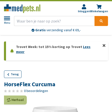
Inloggen
Winkelwagen
Menu
Gratis
verzending vanaf € 69,-
Trovet Week: tot 15% korting op Trovet
Lees
meer
Terug
HorseFlex Curcuma
0 beoordelingen
Herhaal