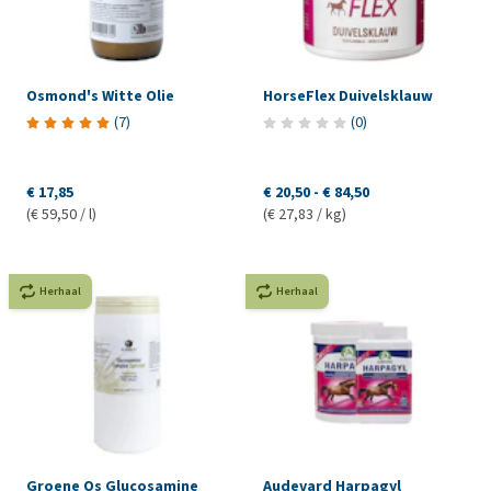
Osmond's Witte Olie
HorseFlex Duivelsklauw
(
7
)
(
0
)
€ 17,85
€ 20,50
-
€ 84,50
(€ 59,50 / l)
(€ 27,83 / kg)
Herhaal
Herhaal
Groene Os Glucosamine
Audevard Harpagyl