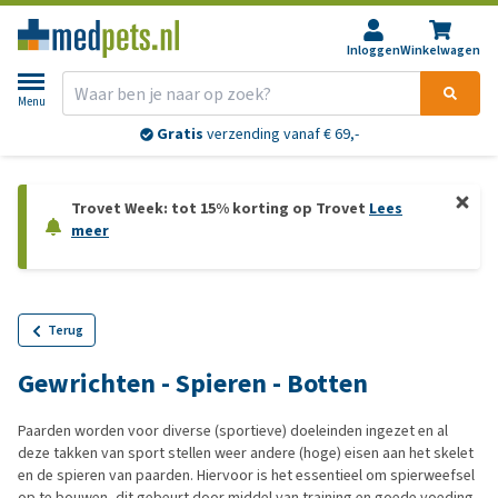
Inloggen
Winkelwagen
Menu
Gratis
verzending vanaf € 69,-
Trovet Week: tot 15% korting op Trovet
Lees
meer
Terug
Gewrichten - Spieren - Botten
Paarden worden voor diverse (sportieve) doeleinden ingezet en al
deze takken van sport stellen weer andere (hoge) eisen aan het skelet
en de spieren van paarden. Hiervoor is het essentieel om spierweefsel
op te bouwen, dit gebeurt door middel van training en goede voeding.