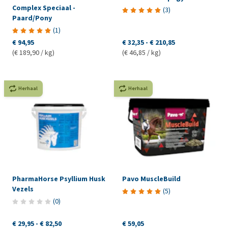
Complex Speciaal -
(
3
)
Paard/Pony
(
1
)
€ 94,95
€ 32,35
-
€ 210,85
(€ 189,90 / kg)
(€ 46,85 / kg)
Herhaal
Herhaal
PharmaHorse Psyllium Husk
Pavo MuscleBuild
Vezels
(
5
)
(
0
)
€ 29,95
-
€ 82,50
€ 59,05