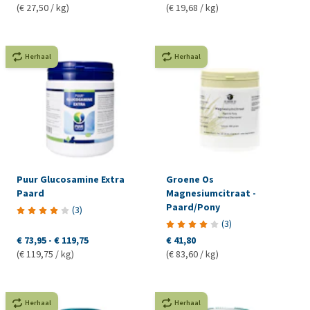
(€ 27,50 / kg)
(€ 19,68 / kg)
Herhaal
Herhaal
Puur Glucosamine Extra
Groene Os
Paard
Magnesiumcitraat -
Paard/Pony
(
3
)
(
3
)
€ 73,95
-
€ 119,75
€ 41,80
(€ 119,75 / kg)
(€ 83,60 / kg)
Herhaal
Herhaal