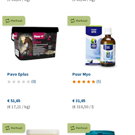
Herhaal
Herhaal
Pavo Eplus
Puur Myo
(
0
)
(
5
)
€ 51,65
€ 31,05
(€ 17,21 / kg)
(€ 310,50 / l)
Herhaal
Herhaal