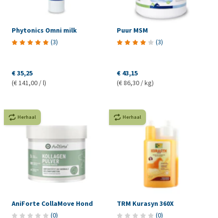
Phytonics Omni milk
Puur MSM
(
3
)
(
3
)
€ 35,25
€ 43,15
(€ 141,00 / l)
(€ 86,30 / kg)
Herhaal
Herhaal
AniForte CollaMove Hond
TRM Kurasyn 360X
(
0
)
(
0
)