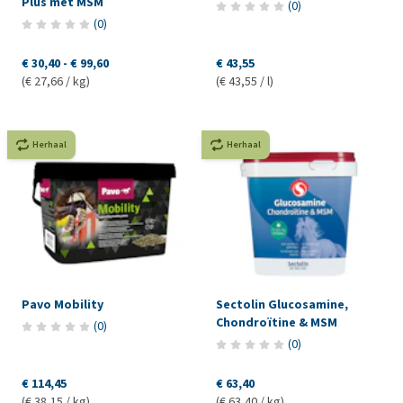
Plus met MSM
(
0
)
(
0
)
€ 30,40
-
€ 99,60
€ 43,55
(€ 27,66 / kg)
(€ 43,55 / l)
Herhaal
Herhaal
Pavo Mobility
Sectolin Glucosamine,
Chondroïtine & MSM
(
0
)
(
0
)
€ 114,45
€ 63,40
(€ 38,15 / kg)
(€ 63,40 / kg)