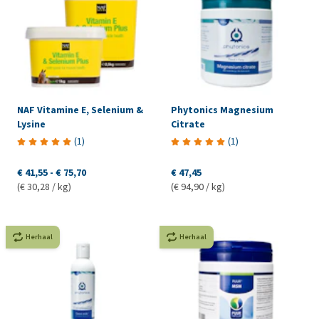
NAF Vitamine E, Selenium &
Phytonics Magnesium
Lysine
Citrate
(
1
)
(
1
)
€ 41,55
-
€ 75,70
€ 47,45
(€ 30,28 / kg)
(€ 94,90 / kg)
Herhaal
Herhaal