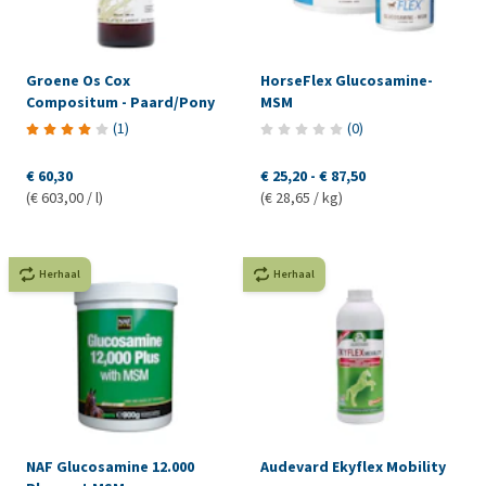
Groene Os Cox
HorseFlex Glucosamine-
Compositum - Paard/Pony
MSM
(
1
)
(
0
)
€ 60,30
€ 25,20
-
€ 87,50
(€ 603,00 / l)
(€ 28,65 / kg)
Herhaal
Herhaal
NAF Glucosamine 12.000
Audevard Ekyflex Mobility