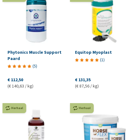
Phytonics Muscle Support
Equitop Myoplast
Paard
(
1
)
(
5
)
€ 112,50
€ 131,35
(€ 140,63 / kg)
(€ 87,56 / kg)
Herhaal
Herhaal