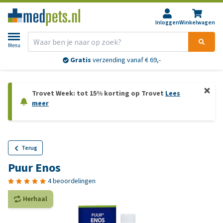
Inloggen
Winkelwagen
Menu
Gratis
verzending vanaf € 69,-
Trovet Week: tot 15% korting op Trovet
Lees
meer
Terug
Puur Enos
4 beoordelingen
Herhaal