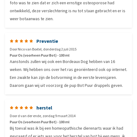
foto was te zien dat er zich een ernstige osteoporose had
ontwikkeld, deze verslechtering is nu tot staan gebracht en er is
weer botaanwas te zien.
Preventie
Door
Nico van Boxtel
,
donderdag 2 juli 2015
Puur Os (voorheen Puur Bot) - 100 ml
Aanstonds zullen wij ook een Bordeaux Dog hebben van 16
weken. Wij hebben ons over het ras georiënteerd ook op internet.
Een zwakte kan zijn de botvorming in de eerste levensjaren.
Daarom gaan wij uit voorzorg de pup Bot Puur druppels geven.
herstel
Door
d van der ende
,
zondag 9 maart 2014
Puur Os (voorheen Puur Bot) - 100 ml
Bij toeval was ik bij een homeopathische dierenarts waar ik had
gevraagd of er iets was voor het herstel van bot bij een mens. ik