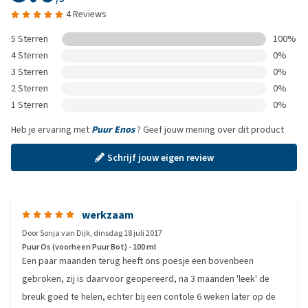
4 Reviews
5 Sterren
100%
4 Sterren
0%
3 Sterren
0%
2 Sterren
0%
1 Sterren
0%
Heb je ervaring met
Puur Enos
? Geef jouw mening over dit product
Schrijf jouw eigen review
werkzaam
Door
Sonja van Dijk
,
dinsdag 18 juli 2017
Puur Os (voorheen Puur Bot) - 100 ml
Een paar maanden terug heeft ons poesje een bovenbeen
gebroken, zij is daarvoor geopereerd, na 3 maanden 'leek' de
breuk goed te helen, echter bij een contole 6 weken later op de