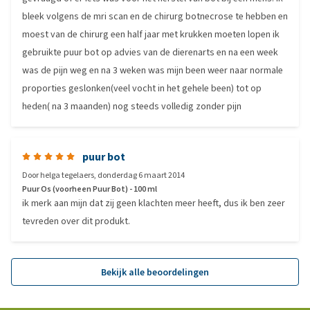
bleek volgens de mri scan en de chirurg botnecrose te hebben en
moest van de chirurg een half jaar met krukken moeten lopen ik
gebruikte puur bot op advies van de dierenarts en na een week
was de pijn weg en na 3 weken was mijn been weer naar normale
proporties geslonken(veel vocht in het gehele been) tot op
heden( na 3 maanden) nog steeds volledig zonder pijn
puur bot
Door
helga tegelaers
,
donderdag 6 maart 2014
Puur Os (voorheen Puur Bot) - 100 ml
ik merk aan mijn dat zij geen klachten meer heeft, dus ik ben zeer
tevreden over dit produkt.
Bekijk alle beoordelingen