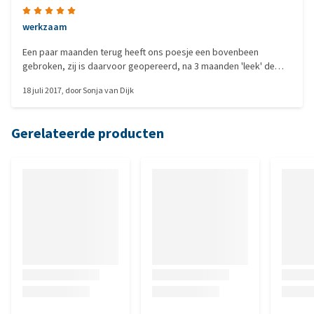
werkzaam
Een paar maanden terug heeft ons poesje een bovenbeen
gebroken, zij is daarvoor geopereerd, na 3 maanden 'leek' de
breuk goed te helen, echter bij een contole 6 weken later op de
18 juli 2017
, door
Sonja van Dijk
foto was te zien dat er zich een ernstige osteoporose had
ontwikkeld, deze verslechtering is nu tot staan gebracht en er is
weer botaanwas te zien.
Gerelateerde producten