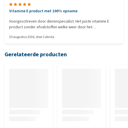
Vitamine E product met 100% opname
Voorgeschreven door dierenspecialist. Het juiste vitamine E
product zonder afvalstoffen welke weer door het
paardenlichaam afgevoerd moeten worden. Oftewel 100%
25 augustus 2016
, door
Colinda
opname en sneller herstel.
Gerelateerde producten