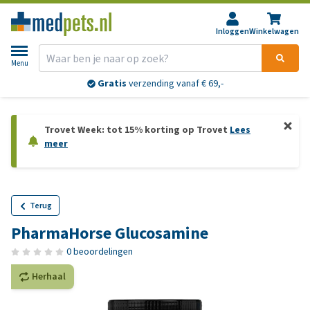
Inloggen
Winkelwagen
Menu
Gratis
verzending vanaf € 69,-
Trovet Week: tot 15% korting op Trovet
Lees
meer
Terug
PharmaHorse Glucosamine
0 beoordelingen
Herhaal