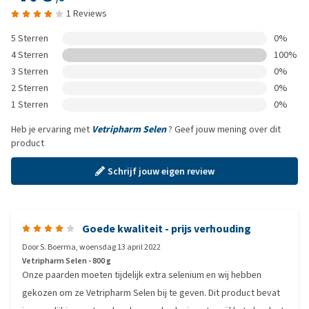
1 Reviews
5 Sterren
0%
4 Sterren
100%
3 Sterren
0%
2 Sterren
0%
1 Sterren
0%
Heb je ervaring met
Vetripharm Selen
? Geef jouw mening over dit
product
Schrijf jouw eigen review
Goede kwaliteit - prijs verhouding
Door
S. Boerma
,
woensdag 13 april 2022
Vetripharm Selen - 800 g
Onze paarden moeten tijdelijk extra selenium en wij hebben
gekozen om ze Vetripharm Selen bij te geven. Dit product bevat