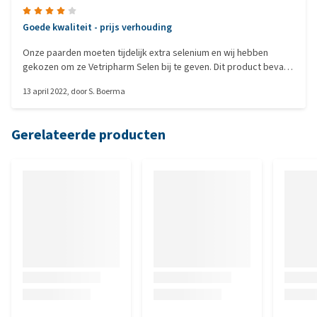
Goede kwaliteit - prijs verhouding
Onze paarden moeten tijdelijk extra selenium en wij hebben
gekozen om ze Vetripharm Selen bij te geven. Dit product bevat
in vergelijking met veel andere veel selenium, terwijl het absoluut
13 april 2022
, door
S. Boerma
niet duurder is. Het zijn kleine brokjes, daardoor makkelijk te
doseren. De paarden eten het zonder problemen op. Fijn product
dus!
Gerelateerde producten