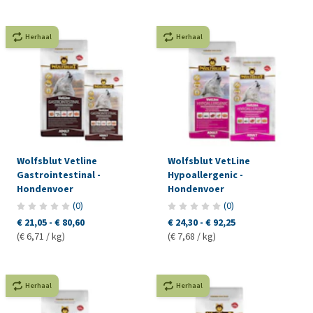
Herhaal
Herhaal
Wolfsblut Vetline
Wolfsblut VetLine
Gastrointestinal -
Hypoallergenic -
Hondenvoer
Hondenvoer
(
0
)
(
0
)
€ 21,05
-
€ 80,60
€ 24,30
-
€ 92,25
(€ 6,71 / kg)
(€ 7,68 / kg)
Herhaal
Herhaal