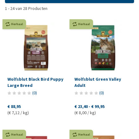
1
-
24
van
28
Producten
Herhaal
Herhaal
Wolfsblut Black Bird Puppy
Wolfsblut Green Valley
Large Breed
Adult
(
0
)
(
0
)
€ 88,95
€ 23,40
-
€ 99,95
(€ 7,12 / kg)
(€ 8,00 / kg)
Herhaal
Herhaal