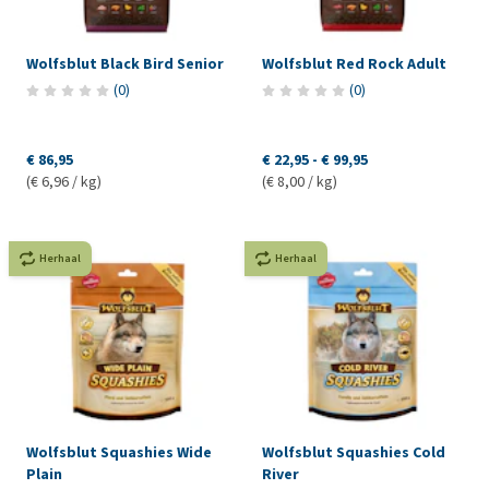
Wolfsblut Black Bird Senior
Wolfsblut Red Rock Adult
(
0
)
(
0
)
€ 86,95
€ 22,95
-
€ 99,95
(€ 6,96 / kg)
(€ 8,00 / kg)
Herhaal
Herhaal
Wolfsblut Squashies Wide
Wolfsblut Squashies Cold
Plain
River