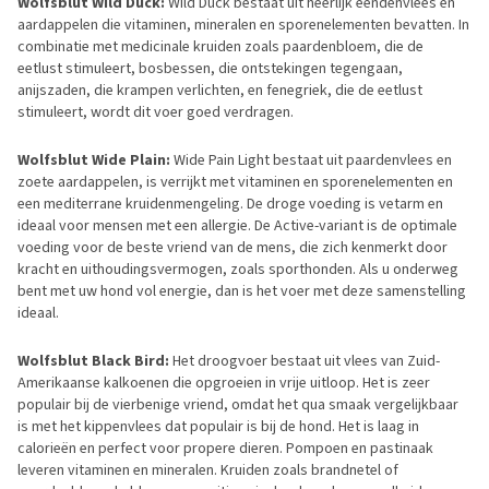
Wolfsblut Wild Duck:
Wild Duck bestaat uit heerlijk eendenvlees en
aardappelen die vitaminen, mineralen en sporenelementen bevatten. In
combinatie met medicinale kruiden zoals paardenbloem, die de
eetlust stimuleert, bosbessen, die ontstekingen tegengaan,
anijszaden, die krampen verlichten, en fenegriek, die de eetlust
stimuleert, wordt dit voer goed verdragen.
Wolfsblut Wide Plain:
Wide Pain Light bestaat uit paardenvlees en
zoete aardappelen, is verrijkt met vitaminen en sporenelementen en
een mediterrane kruidenmengeling. De droge voeding is vetarm en
ideaal voor mensen met een allergie. De Active-variant is de optimale
voeding voor de beste vriend van de mens, die zich kenmerkt door
kracht en uithoudingsvermogen, zoals sporthonden. Als u onderweg
bent met uw hond vol energie, dan is het voer met deze samenstelling
ideaal.
Wolfsblut Black Bird:
Het droogvoer bestaat uit vlees van Zuid-
Amerikaanse kalkoenen die opgroeien in vrije uitloop. Het is zeer
populair bij de vierbenige vriend, omdat het qua smaak vergelijkbaar
is met het kippenvlees dat populair is bij de hond. Het is laag in
calorieën en perfect voor propere dieren. Pompoen en pastinaak
leveren vitaminen en mineralen. Kruiden zoals brandnetel of