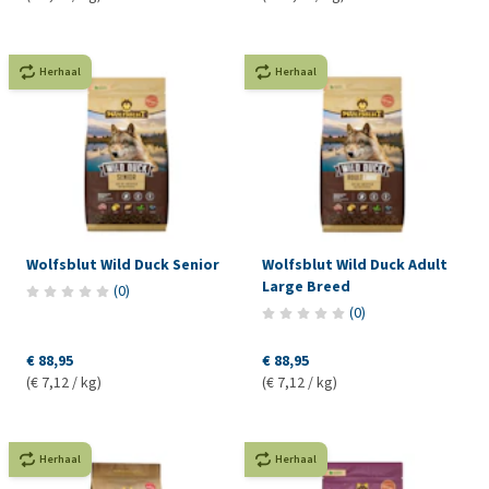
Herhaal
Herhaal
Wolfsblut Wild Duck Senior
Wolfsblut Wild Duck Adult
Large Breed
(
0
)
(
0
)
€ 88,95
€ 88,95
(€ 7,12 / kg)
(€ 7,12 / kg)
Herhaal
Herhaal