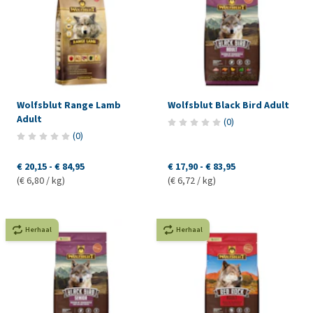
Wolfsblut Range Lamb
Wolfsblut Black Bird Adult
Adult
(
0
)
(
0
)
€ 20,15
-
€ 84,95
€ 17,90
-
€ 83,95
(€ 6,80 / kg)
(€ 6,72 / kg)
Herhaal
Herhaal