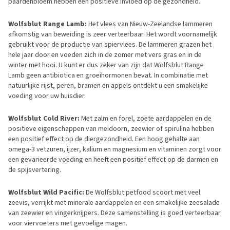
paardenbloem hebben een positieve invloed op de gezondheid.
Wolfsblut Range Lamb:
Het vlees van Nieuw-Zeelandse lammeren
afkomstig van beweiding is zeer verteerbaar. Het wordt voornamelijk
gebruikt voor de productie van spiervlees. De lammeren grazen het
hele jaar door en voeden zich in de zomer met vers gras en in de
winter met hooi. U kunt er dus zeker van zijn dat Wolfsblut Range
Lamb geen antibiotica en groeihormonen bevat. In combinatie met
natuurlijke rijst, peren, bramen en appels ontdekt u een smakelijke
voeding voor uw huisdier.
Wolfsblut Cold River:
Met zalm en forel, zoete aardappelen en de
positieve eigenschappen van meidoorn, zeewier of spirulina hebben
een positief effect op de diergezondheid. Een hoog gehalte aan
omega-3 vetzuren, ijzer, kalium en magnesium en vitaminen zorgt voor
een gevarieerde voeding en heeft een positief effect op de darmen en
de spijsvertering.
Wolfsblut Wild Pacific:
De Wolfsblut petfood scoort met veel
zeevis, verrijkt met minerale aardappelen en een smakelijke zeesalade
van zeewier en vingerknijpers. Deze samenstelling is goed verteerbaar
voor viervoeters met gevoelige magen.