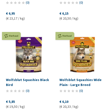
(
0
)
(
0
)
€ 6,95
€ 6,15
(€ 23,17 / kg)
(€ 20,50 / kg)
Herhaal
Herhaal
Wolfsblut Squashies Black
Wolfsblut Squashies Wide
Bird
Plain - Large Breed
(
0
)
(
0
)
€ 5,85
€ 6,10
(€ 19,50 / kg)
(€ 20,33 / kg)