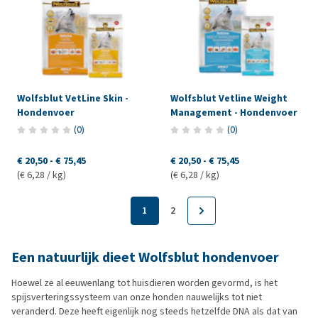
Wolfsblut VetLine Skin -
Wolfsblut Vetline Weight
Hondenvoer
Management - Hondenvoer
(
0
)
(
0
)
€ 20,50
-
€ 75,45
€ 20,50
-
€ 75,45
(€ 6,28 / kg)
(€ 6,28 / kg)
1
2
Een natuurlijk dieet Wolfsblut hondenvoer
Hoewel ze al eeuwenlang tot huisdieren worden gevormd, is het
spijsverteringssysteem van onze honden nauwelijks tot niet
veranderd. Deze heeft eigenlijk nog steeds hetzelfde DNA als dat van