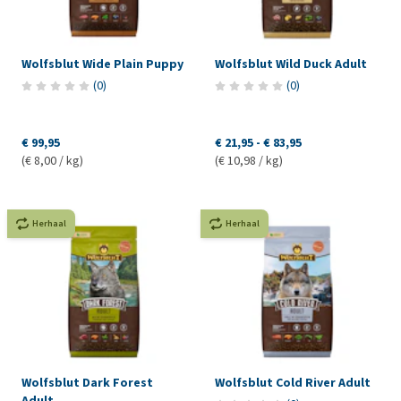
Wolfsblut Wide Plain Puppy
Wolfsblut Wild Duck Adult
(
0
)
(
0
)
€ 99,95
€ 21,95
-
€ 83,95
(€ 8,00 / kg)
(€ 10,98 / kg)
Herhaal
Herhaal
Wolfsblut Dark Forest
Wolfsblut Cold River Adult
Adult