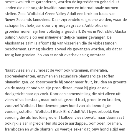
beste kwaliteit te garanderen, worden de ingrediënten gehaald uit
landen die de hoogste kwaliteitsnormen en internationale normen
stellen. Zo is Wolfsblut Green Valley Adult een brok op basis van
Nieuw-Zeelands lamsvlees. Daar zijn eindeloze groene weiden, waar de
schapen het hele jaar door vrij mogen grazen. Antibiotica en
groeihormonen zijn hier volledig afgeschaft. De vis in Wolfsblut Alaska
Salmon Adult is op een milieuvriendelijke manier gevangen. De
Alaskaanse zalm is afkomstig van visserijen die de visbestanden
beschermen. Er mag slechts zoveel vis gevangen worden, als dat er
terug kan groeien. Zo kan er nooit overbevissing ontstaan.
Naast vlees en vis, moest de wolf ook vitaminen, mineralen,
sporenelementen, enzymen en secundaire plantaardige stoffen
binnenkrijgen. Zo absorbeerde hij onder meer fruit, kruiden en groente
via de maaginhoud van zijn prooidieren, maar hij ging er ook
doelgericht naar op zoek. Door een samenstelling die niet alleen uit
vlees of vis bestaat, maar ook uit gezond fruit, groente en kruiden,
voorziet Wolfsblut hondenvoer jouw hond van alle benodigde
voedingsstoffen. Wolfsblut Black Bird Adult Wet bijvoorbeeld. Een
voeding die als hoofdingrediënt kalkoenvlees bevat, maar daarnaast
ook rijk is aan ingrediënten als zoete aardappel, pompoen, bramen,
frambozen en wilde planten. Zo weet je zeker dat jouw hond altijd een