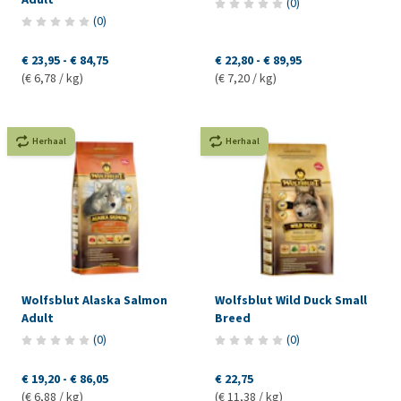
(
0
)
(
0
)
€ 23,95
-
€ 84,75
€ 22,80
-
€ 89,95
(€ 6,78 / kg)
(€ 7,20 / kg)
Herhaal
Herhaal
Wolfsblut Alaska Salmon
Wolfsblut Wild Duck Small
Adult
Breed
(
0
)
(
0
)
€ 19,20
-
€ 86,05
€ 22,75
(€ 6,88 / kg)
(€ 11,38 / kg)