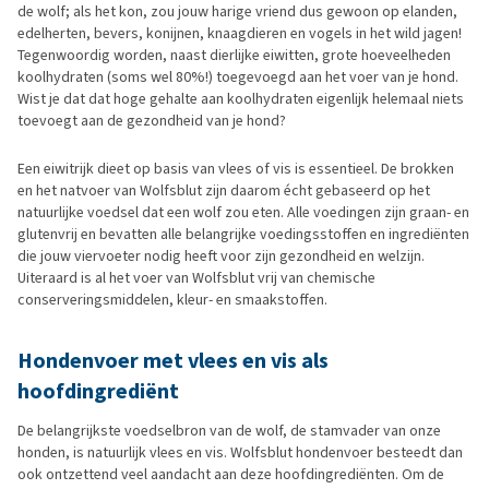
de wolf; als het kon, zou jouw harige vriend dus gewoon op elanden,
edelherten, bevers, konijnen, knaagdieren en vogels in het wild jagen!
Tegenwoordig worden, naast dierlijke eiwitten, grote hoeveelheden
koolhydraten (soms wel 80%!) toegevoegd aan het voer van je hond.
Wist je dat dat hoge gehalte aan koolhydraten eigenlijk helemaal niets
toevoegt aan de gezondheid van je hond?
Een eiwitrijk dieet op basis van vlees of vis is essentieel. De brokken
en het natvoer van Wolfsblut zijn daarom écht gebaseerd op het
natuurlijke voedsel dat een wolf zou eten. Alle voedingen zijn graan- en
glutenvrij en bevatten alle belangrijke voedingsstoffen en ingrediënten
die jouw viervoeter nodig heeft voor zijn gezondheid en welzijn.
Uiteraard is al het voer van Wolfsblut vrij van chemische
conserveringsmiddelen, kleur- en smaakstoffen.
Hondenvoer met vlees en vis als
hoofdingrediënt
De belangrijkste voedselbron van de wolf, de stamvader van onze
honden, is natuurlijk vlees en vis. Wolfsblut hondenvoer besteedt dan
ook ontzettend veel aandacht aan deze hoofdingrediënten. Om de