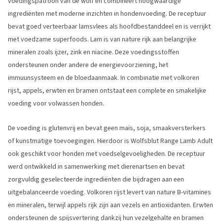
voedingspatroon van de wolf en combineert hoogwaardige
ingrediënten met moderne inzichten in hondenvoeding. De receptuur
bevat goed verteerbaar lamsvlees als hoofdbestanddeel en is verrijkt
met voedzame superfoods. Lam is van nature rijk aan belangrijke
mineralen zoals ijzer, zink en niacine. Deze voedingsstoffen
ondersteunen onder andere de energievoorziening, het
immuunsysteem en de bloedaanmaak. In combinatie met volkoren
rijst, appels, erwten en bramen ontstaat een complete en smakelijke
voeding voor volwassen honden.
De voeding is glutenvrij en bevat geen maïs, soja, smaakversterkers
of kunstmatige toevoegingen. Hierdoor is Wolfsblut Range Lamb Adult
ook geschikt voor honden met voedselgevoeligheden. De receptuur
werd ontwikkeld in samenwerking met dierenartsen en bevat
zorgvuldig geselecteerde ingrediënten die bijdragen aan een
uitgebalanceerde voeding. Volkoren rijst levert van nature B-vitamines
en mineralen, terwijl appels rijk zijn aan vezels en antioxidanten. Erwten
ondersteunen de spijsvertering dankzij hun vezelgehalte en bramen