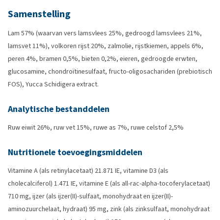
Samenstelling
Lam 57% (waarvan vers lamsvlees 25%, gedroogd lamsvlees 21%,
lamsvet 11%), volkoren rijst 20%, zalmolie, rijstkiemen, appels 6%,
peren 4%, bramen 0,5%, bieten 0,2%, eieren, gedroogde erwten,
glucosamine, chondroïtinesulfaat, fructo-oligosachariden (prebiotisch
FOS), Yucca Schidigera extract.
Analytische bestanddelen
Ruw eiwit 26%, ruw vet 15%, ruwe as 7%, ruwe celstof 2,5%
Nutritionele toevoegingsmiddelen
Vitamine A (als retinylacetaat) 21.871 IE, vitamine D3 (als
cholecalciferol) 1.471 IE, vitamine E (als all-rac-alpha-tocoferylacetaat)
710 mg, ijzer (als ijzer(II)-sulfaat, monohydraat en ijzer(II)-
aminozuurchelaat, hydraat) 95 mg, zink (als zinksulfaat, monohydraat