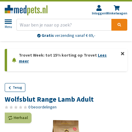
Inloggen
Winkelwagen
Menu
Gratis
verzending vanaf € 69,-
Trovet Week: tot 15% korting op Trovet
Lees
meer
Terug
Wolfsblut Range Lamb Adult
0 beoordelingen
Herhaal