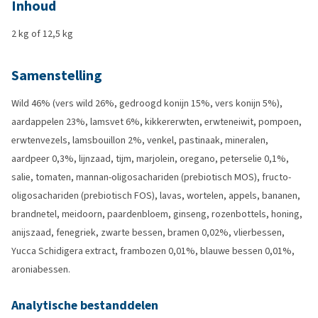
Inhoud
2 kg of 12,5 kg
Samenstelling
Wild 46% (vers wild 26%, gedroogd konijn 15%, vers konijn 5%),
aardappelen 23%, lamsvet 6%, kikkererwten, erwteneiwit, pompoen,
erwtenvezels, lamsbouillon 2%, venkel, pastinaak, mineralen,
aardpeer 0,3%, lijnzaad, tijm, marjolein, oregano, peterselie 0,1%,
salie, tomaten, mannan-oligosachariden (prebiotisch MOS), fructo-
oligosachariden (prebiotisch FOS), lavas, wortelen, appels, bananen,
brandnetel, meidoorn, paardenbloem, ginseng, rozenbottels, honing,
anijszaad, fenegriek, zwarte bessen, bramen 0,02%, vlierbessen,
Yucca Schidigera extract, frambozen 0,01%, blauwe bessen 0,01%,
aroniabessen.
Analytische bestanddelen