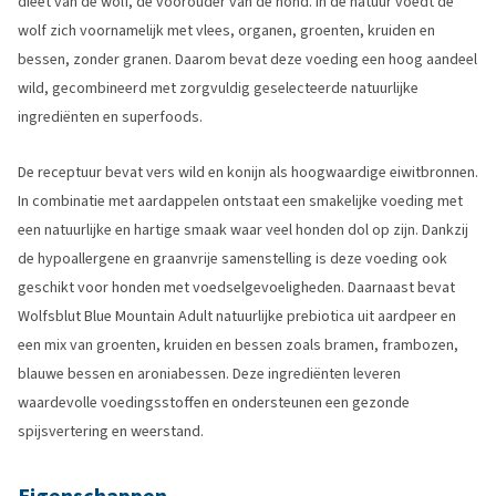
dieet van de wolf, de voorouder van de hond. In de natuur voedt de
wolf zich voornamelijk met vlees, organen, groenten, kruiden en
bessen, zonder granen. Daarom bevat deze voeding een hoog aandeel
wild, gecombineerd met zorgvuldig geselecteerde natuurlijke
ingrediënten en superfoods.
De receptuur bevat vers wild en konijn als hoogwaardige eiwitbronnen.
In combinatie met aardappelen ontstaat een smakelijke voeding met
een natuurlijke en hartige smaak waar veel honden dol op zijn. Dankzij
de hypoallergene en graanvrije samenstelling is deze voeding ook
geschikt voor honden met voedselgevoeligheden. Daarnaast bevat
Wolfsblut Blue Mountain Adult natuurlijke prebiotica uit aardpeer en
een mix van groenten, kruiden en bessen zoals bramen, frambozen,
blauwe bessen en aroniabessen. Deze ingrediënten leveren
waardevolle voedingsstoffen en ondersteunen een gezonde
spijsvertering en weerstand.