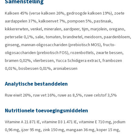
Samenstelling
Kalkoen 45% (verse kalkoen 26%, gedroogde kalkoen 19%), zoete
aardappelen 37%, kalkoenvet 7%, pompoen 5%, pastinaak,
kikkererwten, venkel, mineralen, aardpeer, tijm, marjolein, oregano,
peterselie 0,1%, salie, tomaten, brandnetel, meidoorn, paardenbloem,
ginseng, mannan-oligosacchariden (prebiotisch MOS), fructo-
oligosacchariden (prebiotisch FOS), rozenbottels, zwarte bessen,
bramen 0,02%, vlierbessen, Yucca Schidigera extract, frambozen
0,01%, bosbessen 0,01%, aroniabessen
Analytische bestanddelen
Ruw eiwit 26%, ruw vet 16%, ruwe as 8,5%, ruwe celstof 3,5%
Nutritionele toevoegingsmiddelen
Vitamine A 21.871 IE, vitamine D3 1.471 IE, vitamine E 710 mg, jodium
0,96 mg, ijzer 95 mg, zink 150 mg, mangaan 36 mg, koper 15 mg,