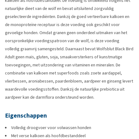
kalkoen als hoofdbestanddeel. De voeding is ontwikkeld volgens het
natuurlijke dieet van de wolf en bevat uitsluitend zorgvuldig
geselecteerde ingrediënten. Dankzij de goed verteerbare kalkoen en
de monoproteïne receptuur is deze voeding ook geschikt voor
gevoelige honden. Omdat granen geen onderdeel uitmaken van het
oorspronkelijke voedingspatroon van de wolf, is deze voeding
volledig graanvrij samengesteld. Daarnaast bevat Wolfsblut Black Bird
Adult geen maïs, gluten, soja, smaakversterkers of kunstmatige
toevoegingen, met uitzondering van vitaminen en mineralen. De
combinatie van kalkoen met superfoods zoals zoete aardappel,
vlierbessen, aroniabessen, paardenbloem, aardpeer en ginseng levert
waardevolle voedingsstoffen. Dankzij de natuurlijke prebiotica uit
aardpeer kan de darmflora ondersteund worden.
Eigenschappen
Volledig droogvoer voor volwassen honden
Met verse kalkoen als hoofdbestanddeel