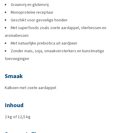
Graanvrij en glutenvrij
Monoproteïne receptuur
Geschikt voor gevoelige honden
Met superfoods zoals zoete aardappel, vlierbessen en
aroniabessen
Met natuurlijke prebiotica uit aardpeer
Zonder maïs, soja, smaakversterkers en kunstmatige
toevoegingen
Smaak
Kalkoen met zoete aardappel
Inhoud
2 kg of 12,5 kg