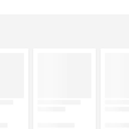
nberry’s
 18%, zalmolie 6%), aardappelen 20%, volkorenrijst 15%,