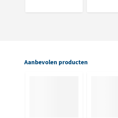
rijstkiemen, zeewier 2,5%, cranberry’s 1%, eieren, 
(prebiotisch MOS), fructo-oligosacchariden (prebio
Analytische bestanddelen
Ruw eiwit 25%, ruw vet 15%, ruwe as 6%, ruwe cels
Nutritionele toevoegingsmiddelen
Vitamine A 21.871 IE, vitamine D3 1.471 IE, vitamin
Aanbevolen producten
15 mg, jodium 0,96 mg, selenium 0,15 mg, taurine 1