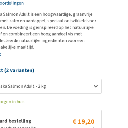
erproblemen
nd te zwaar wordt?
eoordelingen
derdom en dementie
lp! Mijn hond plast in
a Salmon Adult is een hoogwaardige, graanvrije
is. Wat nu?
ergewicht en conditie
met zalm en aardappel, speciaal ontwikkeld voor
kijk alles
n. De voeding is geïnspireerd op het natuurlijke
ieren, pezen en botten
lf en combineert een hoog aandeel vis met
uchtbaarheid
lecteerde natuurlijke ingrediënten voor een
kelijke maaltijd.
kijk alles
e
ct (2 varianten)
ska Salmon Adult - 2 kg
orgen in huis
€ 19,20
rd bestelling