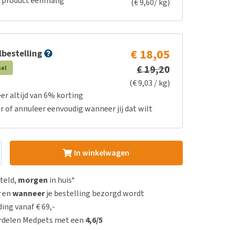
e product eenmalig
(€ 9,60/ kg)
€ 18,05
bestelling
€ 19,20
aal
(€ 9,03 / kg)
er altijd van 6% korting
r of annuleer eenvoudig wanneer jij dat wilt
In winkelwagen
steld,
morgen
in huis*
r
en
wanneer
je bestelling bezorgd wordt
ing vanaf € 69,-
rdelen Medpets met een
4,6/5