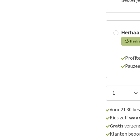
Bestel j
Herhaal
Herh
Profite
Pauzee
Voor 21:30 be
Kies zelf
waa
Gratis
verzend
Klanten beoo