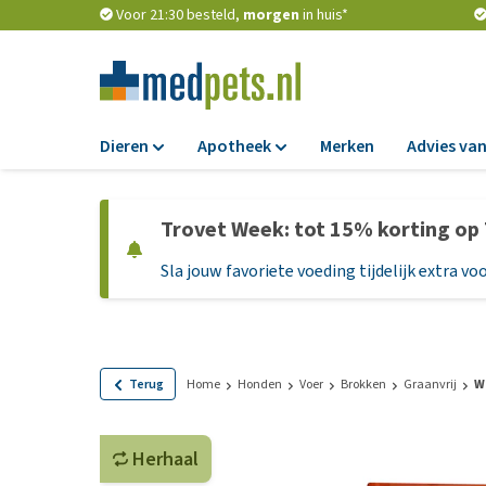
Voor 21:30 besteld,
morgen
in huis*
Dieren
Apotheek
Merken
Advies van
Voer
Apotheek
Trovet Week: tot 15% korting op
Hondenbrokken
Vlooien en teken
Sla jouw favoriete voeding tijdelijk extra voo
Natvoer
Ontworming
Dieetvoer
Medicijnen en
supplementen
Standaardvoer
Probiotica en we
Graanvrij honden
Terug
Home
Honden
Voer
Brokken
Graanvrij
W
Vitamines en min
Puppyvoer en sna
Medische benodi
Herhaal
Glutenvrij honden