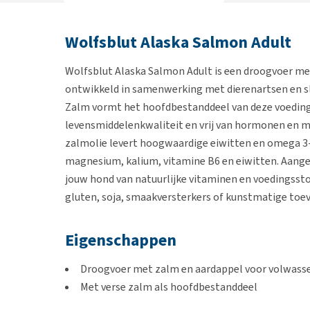
Wolfsblut Alaska Salmon Adult
Wolfsblut Alaska Salmon Adult is een droogvoer me
ontwikkeld in samenwerking met dierenartsen en sl
Zalm vormt het hoofdbestanddeel van deze voeding en
levensmiddelenkwaliteit en vrij van hormonen en m
zalmolie levert hoogwaardige eiwitten en omega 3-v
magnesium, kalium, vitamine B6 en eiwitten. Aange
jouw hond van natuurlijke vitaminen en voedingssto
gluten, soja, smaakversterkers of kunstmatige toe
Eigenschappen
Droogvoer met zalm en aardappel voor volwass
Met verse zalm als hoofdbestanddeel
Hoog gehalte aan omega 3-vetzuren