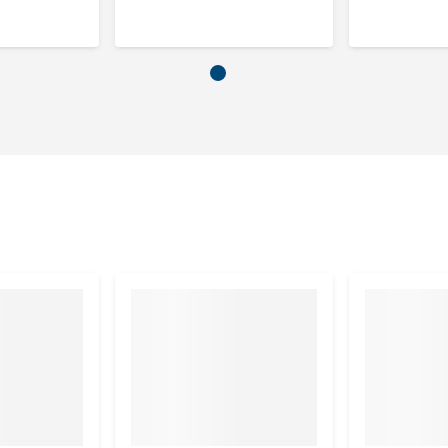
Yucca Schidigera extract, mannan-oligosacchariden
tisch FOS), mineralen
tof 2%
e E 710 mg, ijzer 95 mg, zink 150 mg, mangaan 36 mg, koper
.000 mg, DL-methionine 2.126 mg, L-carnitine 82 mg