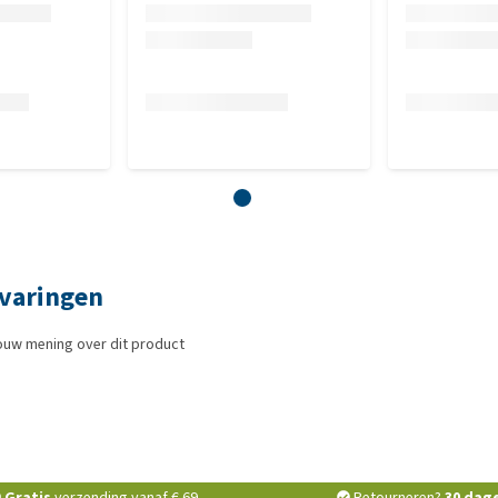
rvaringen
ouw mening over dit product
Gratis
verzending vanaf € 69,-
Retourneren?
30 dag