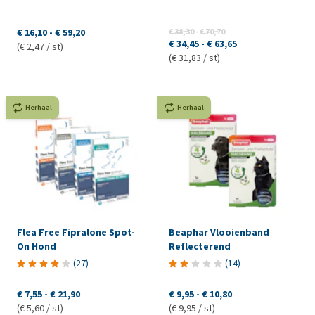
€ 16,10
-
€ 59,20
€ 38,30
-
€ 70,70
€ 34,45
-
€ 63,65
(€ 2,47 / st)
(€ 31,83 / st)
Herhaal
Herhaal
Flea Free Fipralone Spot-
Beaphar Vlooienband
On Hond
Reflecterend
(
27
)
(
14
)
€ 7,55
-
€ 21,90
€ 9,95
-
€ 10,80
(€ 5,60 / st)
(€ 9,95 / st)