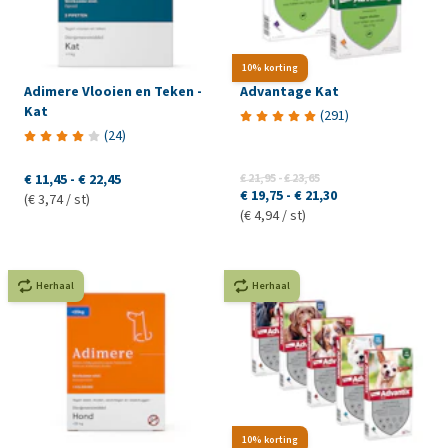
10% korting
Adimere Vlooien en Teken -
Advantage Kat
Kat
(
291
)
(
24
)
€ 11,45
-
€ 22,45
€ 21,95
-
€ 23,65
€ 19,75
-
€ 21,30
(€ 3,74 / st)
(€ 4,94 / st)
Herhaal
Herhaal
10% korting