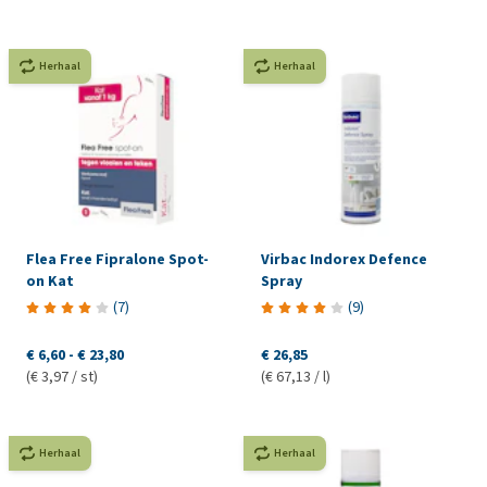
Herhaal
Herhaal
Flea Free Fipralone Spot-
Virbac Indorex Defence
on Kat
Spray
(
7
)
(
9
)
€ 6,60
-
€ 23,80
€ 26,85
(€ 3,97 / st)
(€ 67,13 / l)
Herhaal
Herhaal