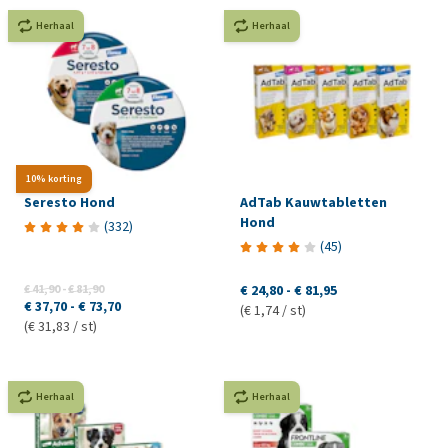
Herhaal
Herhaal
10% korting
Seresto Hond
AdTab Kauwtabletten
Hond
(
332
)
(
45
)
€ 41,90
-
€ 81,90
€ 24,80
-
€ 81,95
€ 37,70
-
€ 73,70
(€ 1,74 / st)
(€ 31,83 / st)
Herhaal
Herhaal