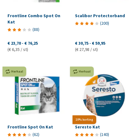
Frontline Combo Spot On
Scalibor Protectorband
Kat
(
200
)
(
88
)
€ 23,70
-
€ 76,25
€ 30,75
-
€ 59,95
(€ 6,35 / st)
(€ 27,98 / st)
Herhaal
Herhaal
10% korting
Frontline Spot On Kat
Seresto Kat
(
62
)
(
140
)