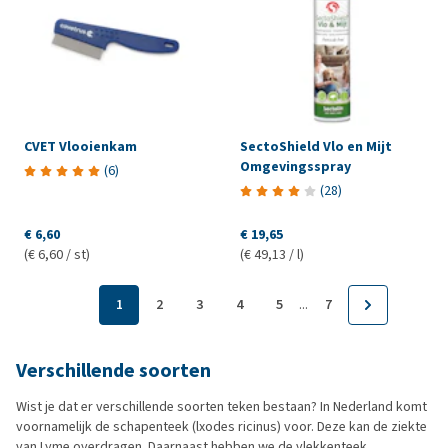
CVET Vlooienkam
SectoShield Vlo en Mijt
Omgevingsspray
(
6
)
(
28
)
€ 6,60
€ 19,65
(€ 6,60 / st)
(€ 49,13 / l)
...
1
2
3
4
5
7
Verschillende soorten
Wist je dat er verschillende soorten teken bestaan? In Nederland komt
voornamelijk de schapenteek (lxodes ricinus) voor. Deze kan de ziekte
van Lyme overdragen. Daarnaast hebben we de vlekkenteek