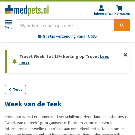
Inloggen
Winkelwagen
Menu
Gratis
verzending vanaf € 69,-
Trovet Week: tot 15% korting op Trovet
Lees
meer
Terug
Week van de Teek
Ieder jaar wordt er samen met verschillende Nederlandse instanties de
“week van de teek” georganiseerd. Dit doen zij om mensen te
informeren naar welke risico’s er aan een tekenbeet zitten en om te
leren hoe je een tekenbeet kan voorkomen. Want ieder baasje wilt