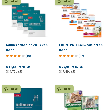
Herhaal
Herhaal
Adimere Vlooien en Teken -
FRONTPRO Kauwtabletten
Hond
Hond
(
19
)
(
92
)
€ 14,55
-
€ 43,00
€ 29,95
-
€ 82,95
(€ 4,75 / st)
(€ 7,49 / st)
Herhaal
Herhaal