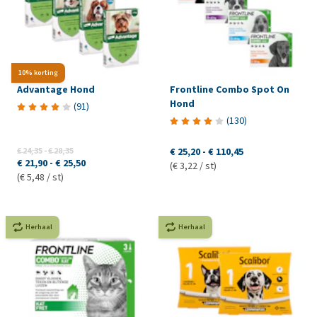
10% korting
Advantage Hond
Frontline Combo Spot On
Hond
(
91
)
(
130
)
€ 24,35
-
€ 28,35
€ 25,20
-
€ 110,45
€ 21,90
-
€ 25,50
(€ 3,22 / st)
(€ 5,48 / st)
Herhaal
Herhaal