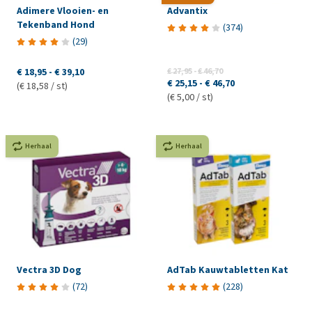
Adimere Vlooien- en
Advantix
Tekenband Hond
(
374
)
(
29
)
€ 18,95
-
€ 39,10
€ 27,95
-
€ 46,70
€ 25,15
-
€ 46,70
(€ 18,58 / st)
(€ 5,00 / st)
Herhaal
Herhaal
Vectra 3D Dog
AdTab Kauwtabletten Kat
(
72
)
(
228
)