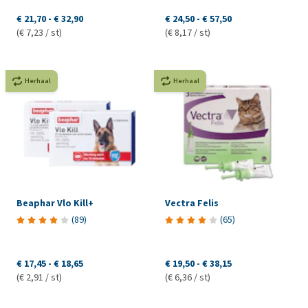
€ 21,70
-
€ 32,90
€ 24,50
-
€ 57,50
(€ 7,23 / st)
(€ 8,17 / st)
Herhaal
Herhaal
Beaphar Vlo Kill+
Vectra Felis
(
89
)
(
65
)
€ 17,45
-
€ 18,65
€ 19,50
-
€ 38,15
(€ 2,91 / st)
(€ 6,36 / st)