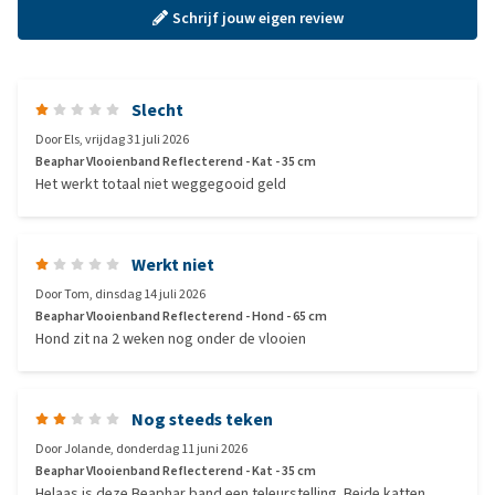
Schrijf jouw eigen review
Slecht
Door
Els
,
vrijdag 31 juli 2026
Beaphar Vlooienband Reflecterend - Kat - 35 cm
Het werkt totaal niet weggegooid geld
Werkt niet
Door
Tom
,
dinsdag 14 juli 2026
Beaphar Vlooienband Reflecterend - Hond - 65 cm
Hond zit na 2 weken nog onder de vlooien
Nog steeds teken
Door
Jolande
,
donderdag 11 juni 2026
Beaphar Vlooienband Reflecterend - Kat - 35 cm
Helaas is deze Beaphar band een teleurstelling. Beide katten