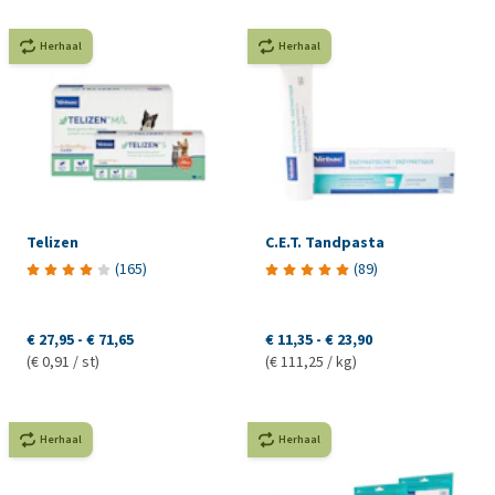
Herhaal
Herhaal
Telizen
C.E.T. Tandpasta
(
165
)
(
89
)
€ 27,95
-
€ 71,65
€ 11,35
-
€ 23,90
(€ 0,91 / st)
(€ 111,25 / kg)
Herhaal
Herhaal