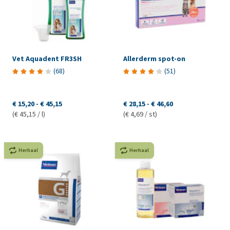
Vet Aquadent FR3SH
Allerderm spot-on
(
68
)
(
51
)
€ 15,20
-
€ 45,15
€ 28,15
-
€ 46,60
(€ 45,15 / l)
(€ 4,69 / st)
Herhaal
Herhaal