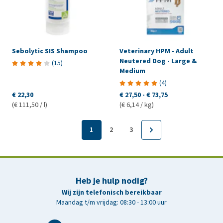
Sebolytic SIS Shampoo
Veterinary HPM - Adult
Neutered Dog - Large &
(
15
)
Medium
(
4
)
€ 22,30
€ 27,50
-
€ 73,75
(€ 111,50 / l)
(€ 6,14 / kg)
1
2
3
Heb je hulp nodig?
Wij zijn telefonisch bereikbaar
Maandag t/m vrijdag: 08:30 - 13:00 uur