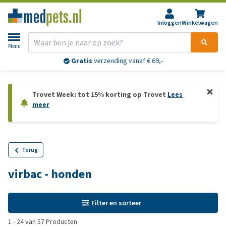
Inloggen
Winkelwagen
Menu
Gratis
verzending vanaf € 69,-
Trovet Week: tot 15% korting op Trovet
Lees
meer
Terug
virbac - honden
Filter en sorteer
1
-
24
van
57
Producten