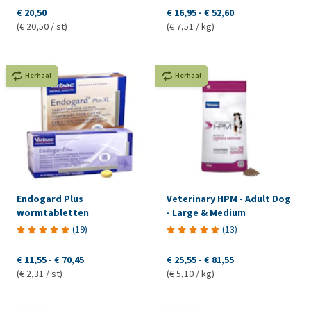
€ 20,50
€ 16,95
-
€ 52,60
(€ 20,50 / st)
(€ 7,51 / kg)
Herhaal
Herhaal
Endogard Plus
Veterinary HPM - Adult Dog
wormtabletten
- Large & Medium
(
19
)
(
13
)
€ 11,55
-
€ 70,45
€ 25,55
-
€ 81,55
(€ 2,31 / st)
(€ 5,10 / kg)