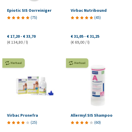
Epiotic SIS Oorreiniger
Virbac Nutribound
(
75
)
(
45
)
€ 17,20
-
€ 33,70
€ 31,05
-
€ 31,25
(€ 134,80 / l)
(€ 69,00 / l)
Herhaal
Herhaal
Virbac Pronefra
Allermyl SIS Shampoo
(
25
)
(
60
)