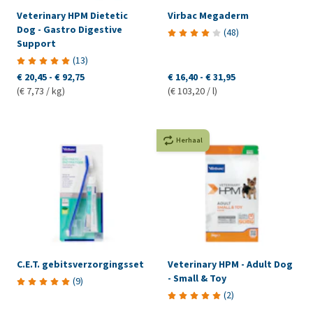
Veterinary HPM Dietetic
Virbac Megaderm
Dog - Gastro Digestive
(
48
)
Support
(
13
)
€ 20,45
-
€ 92,75
€ 16,40
-
€ 31,95
(€ 7,73 / kg)
(€ 103,20 / l)
Herhaal
C.E.T. gebitsverzorgingsset
Veterinary HPM - Adult Dog
- Small & Toy
(
9
)
(
2
)