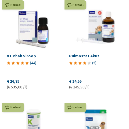
Herhaal
Herhaal
VT Phak Siroop
Pulmostat Akut
(
44
)
(
5
)
€ 26,75
€ 24,55
(€ 535,00 / l)
(€ 245,50 / l)
Herhaal
Herhaal