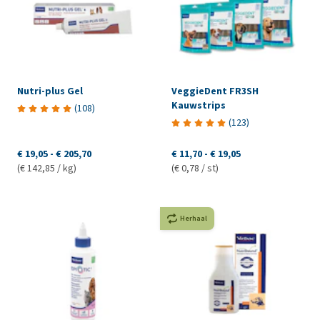
Nutri-plus Gel
VeggieDent FR3SH
Kauwstrips
(
108
)
(
123
)
€ 19,05
-
€ 205,70
€ 11,70
-
€ 19,05
(€ 142,85 / kg)
(€ 0,78 / st)
Herhaal