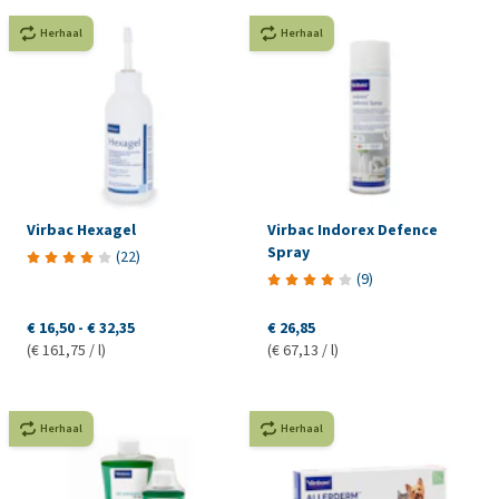
Herhaal
Herhaal
Virbac Hexagel
Virbac Indorex Defence
Spray
(
22
)
(
9
)
€ 16,50
-
€ 32,35
€ 26,85
(€ 161,75 / l)
(€ 67,13 / l)
Herhaal
Herhaal