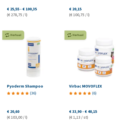
€ 25,55
-
€ 100,35
€ 20,15
(€ 278,75 / l)
(€ 100,75 / l)
Herhaal
Herhaal
Pyoderm Shampoo
Virbac MOVOFLEX
(
36
)
(
6
)
€ 20,60
€ 33,90
-
€ 40,15
(€ 103,00 / l)
(€ 1,13 / st)