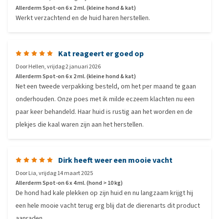
Allerderm Spot-on 6 x 2 ml. (kleine hond & kat)
Werkt verzachtend en de huid haren herstellen.
Kat reageert er goed op
Door
Hellen
,
vrijdag 2 januari 2026
Allerderm Spot-on 6 x 2 ml. (kleine hond & kat)
Net een tweede verpakking besteld, om het per maand te gaan
onderhouden. Onze poes met ik milde eczeem klachten nu een
paar keer behandeld. Haar huid is rustig aan het worden en de
plekjes die kaal waren zijn aan het herstellen.
Dirk heeft weer een mooie vacht
Door
Lia
,
vrijdag 14 maart 2025
Allerderm Spot-on 6 x 4 ml. (hond > 10 kg)
De hond had kale plekken op zijn huid en nu langzaam krijgt hij
een hele mooie vacht terug erg blij dat de dierenarts dit product
aanraden