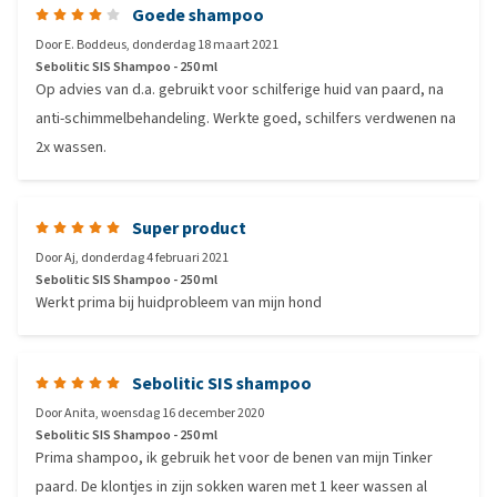
Goede shampoo
Door
E. Boddeus
,
donderdag 18 maart 2021
Sebolitic SIS Shampoo - 250 ml
Op advies van d.a. gebruikt voor schilferige huid van paard, na
anti-schimmelbehandeling. Werkte goed, schilfers verdwenen na
2x wassen.
Super product
Door
Aj
,
donderdag 4 februari 2021
Sebolitic SIS Shampoo - 250 ml
Werkt prima bij huidprobleem van mijn hond
Sebolitic SIS shampoo
Door
Anita
,
woensdag 16 december 2020
Sebolitic SIS Shampoo - 250 ml
Prima shampoo, ik gebruik het voor de benen van mijn Tinker
paard. De klontjes in zijn sokken waren met 1 keer wassen al