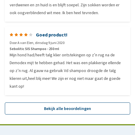
verdwenen en zn huid is en blijft soepel. Zijn sokken worden er
ook oogverblindend wit mee. Ik ben heel tevreden.
Goed product!
Door
A van Elen
,
dinsdag 9 juni 2020
Sebolitic SIS Shampoo - 250 ml
Mijn hond had/heeft talg klier ontstekingen op z’n rug na de
Demodex mijt te hebben gehad. Het was een plakkerige ellende
op z’n rug. Al gauw na gebruik Vd shampoo droogde de talg
klieren uit,heel blij mee! We zijn er nog niet maar gaat de goede
kant op!
Bekijk alle beoordelingen