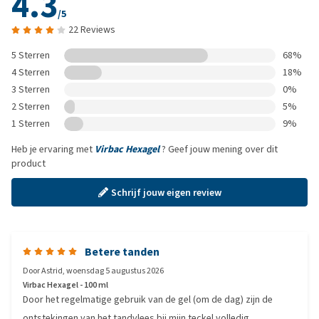
4.3
/5
22 Reviews
5 Sterren
68%
4 Sterren
18%
3 Sterren
0%
2 Sterren
5%
1 Sterren
9%
Heb je ervaring met
Virbac Hexagel
? Geef jouw mening over dit
product
Schrijf jouw eigen review
Betere tanden
Door
Astrid
,
woensdag 5 augustus 2026
Virbac Hexagel - 100 ml
Door het regelmatige gebruik van de gel (om de dag) zijn de
ontstekingen van het tandvlees bij mijn teckel volledig