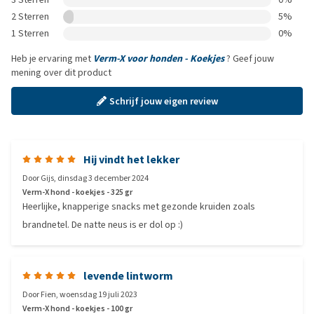
2 Sterren
5%
1 Sterren
0%
Heb je ervaring met
Verm-X voor honden - Koekjes
? Geef jouw
mening over dit product
Schrijf jouw eigen review
Hij vindt het lekker
Door
Gijs
,
dinsdag 3 december 2024
Verm-X hond - koekjes - 325 gr
Heerlijke, knapperige snacks met gezonde kruiden zoals
brandnetel. De natte neus is er dol op :)
levende lintworm
Door
Fien
,
woensdag 19 juli 2023
Verm-X hond - koekjes - 100 gr