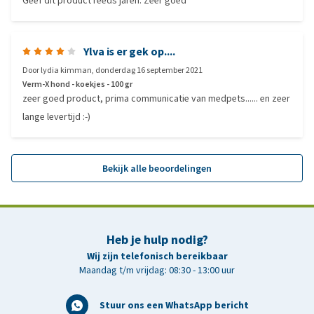
Geef dit product reeds jaren. Zeer goed
Ylva is er gek op....
Door
lydia kimman
,
donderdag 16 september 2021
Verm-X hond - koekjes - 100 gr
zeer goed product, prima communicatie van medpets...... en zeer
lange levertijd :-)
Bekijk alle beoordelingen
Heb je hulp nodig?
Wij zijn telefonisch bereikbaar
Maandag t/m vrijdag: 08:30 - 13:00 uur
Stuur ons een WhatsApp bericht