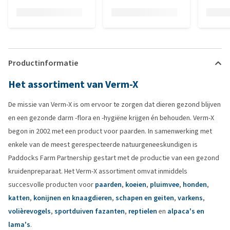
Productinformatie
Het assortiment van Verm-X
De missie van Verm-X is om ervoor te zorgen dat dieren gezond blijven
en een gezonde darm -flora en -hygiëne krijgen én behouden. Verm-X
begon in 2002 met een product voor paarden. In samenwerking met
enkele van de meest gerespecteerde natuurgeneeskundigen is
Paddocks Farm Partnership gestart met de productie van een gezond
kruidenpreparaat. Het Verm-X assortiment omvat inmiddels
succesvolle producten voor
paarden
,
koeien
,
pluimvee
,
honden
,
katten
,
konijnen en knaagdieren
,
schapen en geiten
,
varkens
,
volièrevogels
,
sportduiven
fazanten
,
reptielen
en
alpaca's en
lama's
.