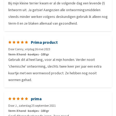
Bij mijn kleine terrier kwam er al de volgende dag een levende (!)
lintworm uit. Ja getsie! Aangezien alle ontwormingsmiddelen
steeds minder werken volgens deskundigen gebruik ik alleen nog
Verm-X en ze blaken allemaal van gezondheid.
Prima product
Door
Conny
,
vrijdag 26 mei 2023
Verm-X hond - koekjes - 100 gr
Gebruik dit al heel lang, voor al mijn honden. Verder nooit
'chemische' ontworming, slechts twee keer per jaar een extra
kuurtje met een wormwood product. Ze hebben nog nooit
wormen gehad.
prima
Door
J.
,
zaterdag 25 september 2021
Verm-X hond - koekjes - 100 gr