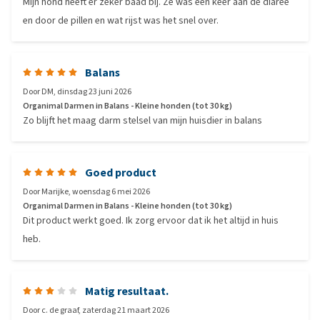
Mijn hond heeft er zeker baad bij. Ze was een keer aan de diaree
en door de pillen en wat rijst was het snel over.
Balans
Door
DM
,
dinsdag 23 juni 2026
Organimal Darmen in Balans - Kleine honden (tot 30 kg)
Zo blijft het maag darm stelsel van mijn huisdier in balans
Goed product
Door
Marijke
,
woensdag 6 mei 2026
Organimal Darmen in Balans - Kleine honden (tot 30 kg)
Dit product werkt goed. Ik zorg ervoor dat ik het altijd in huis
heb.
Matig resultaat.
Door
c. de graaf
,
zaterdag 21 maart 2026