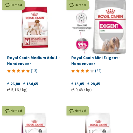
Herhaal
Herhaal
Royal Canin Medium Adult -
Royal Canin Mini Exigent -
Hondenvoer
Hondenvoer
(
13
)
(
22
)
€ 26,80
-
€ 154,65
€ 13,05
-
€ 28,45
(€ 5,16 / kg)
(€ 9,48 / kg)
Herhaal
Herhaal