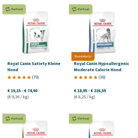
Herhaal
Herhaal
Bundelprijs
Royal Canin Satiety Kleine
Royal Canin Hypoallergenic
Hond
Moderate Calorie Hond
(
70
)
(
36
)
€ 19,15
-
€ 74,90
€ 18,95
-
€ 226,55
(€ 9,36 / kg)
(€ 8,25 / kg)
Herhaal
Herhaal