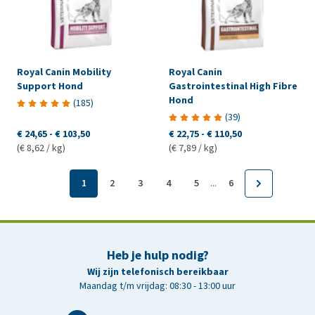
Royal Canin Mobility
Royal Canin
Support Hond
Gastrointestinal High Fibre
Hond
(
185
)
(
39
)
€ 24,65
-
€ 103,50
€ 22,75
-
€ 110,50
(€ 8,62 / kg)
(€ 7,89 / kg)
...
1
2
3
4
5
6
Heb je hulp nodig?
Wij zijn telefonisch bereikbaar
Maandag t/m vrijdag: 08:30 - 13:00 uur