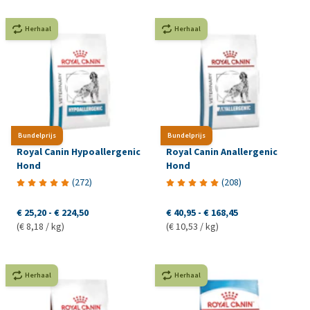
Herhaal
Herhaal
Bundelprijs
Bundelprijs
Royal Canin Hypoallergenic
Royal Canin Anallergenic
Hond
Hond
(
272
)
(
208
)
€ 25,20
-
€ 224,50
€ 40,95
-
€ 168,45
(€ 8,18 / kg)
(€ 10,53 / kg)
Herhaal
Herhaal