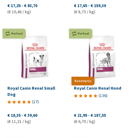
€ 17,25
-
€ 83,70
€ 17,65
-
€ 159,30
(€ 10,46 / kg)
(€ 8,73 / kg)
Herhaal
Herhaal
Bundelprijs
Royal Canin Renal Small
Royal Canin Renal Hond
Dog
(
136
)
(
17
)
€ 18,35
-
€ 39,60
€ 21,95
-
€ 187,55
(€ 11,31 / kg)
(€ 6,70 / kg)