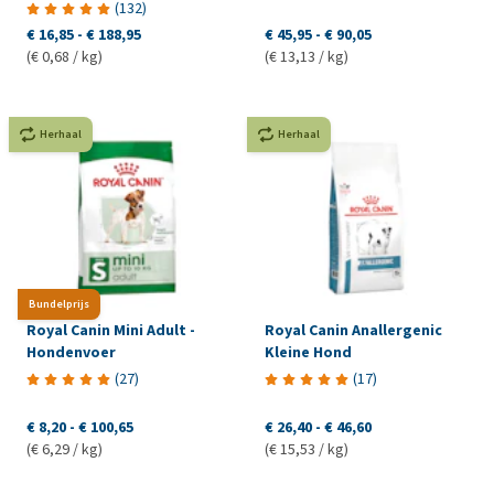
(
132
)
€ 16,85
-
€ 188,95
€ 45,95
-
€ 90,05
(€ 0,68 / kg)
(€ 13,13 / kg)
Herhaal
Herhaal
Bundelprijs
Royal Canin Mini Adult -
Royal Canin Anallergenic
Hondenvoer
Kleine Hond
(
27
)
(
17
)
€ 8,20
-
€ 100,65
€ 26,40
-
€ 46,60
(€ 6,29 / kg)
(€ 15,53 / kg)