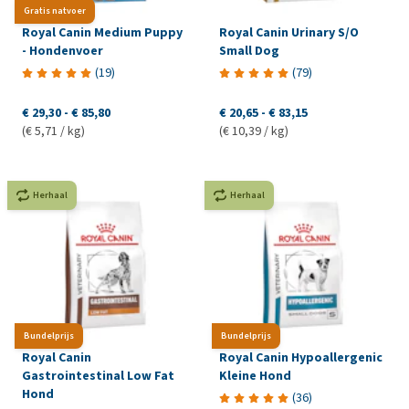
Gratis natvoer
Royal Canin Medium Puppy
Royal Canin Urinary S/O
- Hondenvoer
Small Dog
(
19
)
(
79
)
€ 29,30
-
€ 85,80
€ 20,65
-
€ 83,15
(€ 5,71 / kg)
(€ 10,39 / kg)
Herhaal
Herhaal
Bundelprijs
Bundelprijs
Royal Canin
Royal Canin Hypoallergenic
Gastrointestinal Low Fat
Kleine Hond
Hond
(
36
)