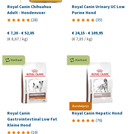
Royal Canin Chihuahua
Royal Canin Urinary UC Low
Adult - Hondenvoer
Purine Hond
(
28
)
(
35
)
€ 7,20
-
€ 52,05
€ 24,15
-
€ 109,95
(€ 8,67 / kg)
(€ 7,85 / kg)
Herhaal
Herhaal
Bundelprijs
Royal Canin
Royal Canin Hepatic Hond
Gastrointestinal Low Fat
(
76
)
Kleine Hond
(
16
)