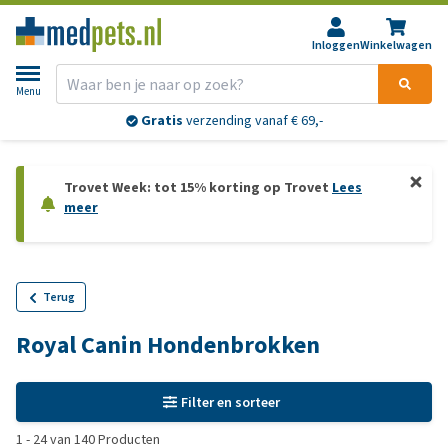
Inloggen
Winkelwagen
Menu
Gratis
verzending vanaf € 69,-
Trovet Week: tot 15% korting op Trovet
Lees
meer
Terug
Royal Canin Hondenbrokken
Filter en sorteer
1
-
24
van
140
Producten