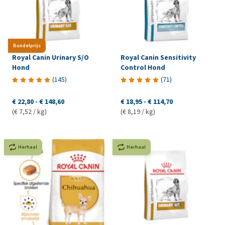
Bundelprijs
Royal Canin Urinary S/O
Royal Canin Sensitivity
Hond
Control Hond
(
145
)
(
71
)
€ 22,80
-
€ 148,60
€ 18,95
-
€ 114,70
(€ 7,52 / kg)
(€ 8,19 / kg)
Herhaal
Herhaal