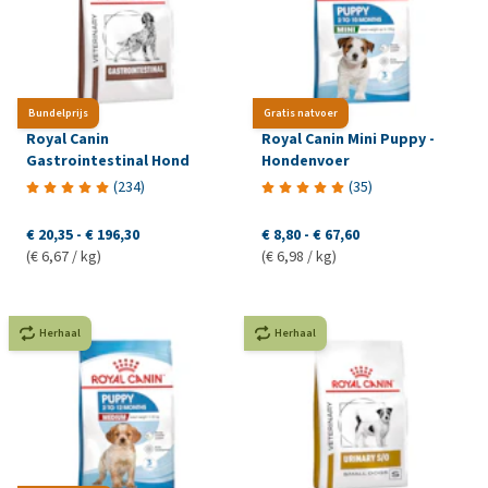
Bundelprijs
Gratis natvoer
Royal Canin
Royal Canin Mini Puppy -
Gastrointestinal Hond
Hondenvoer
(
234
)
(
35
)
€ 20,35
-
€ 196,30
€ 8,80
-
€ 67,60
(€ 6,67 / kg)
(€ 6,98 / kg)
Herhaal
Herhaal