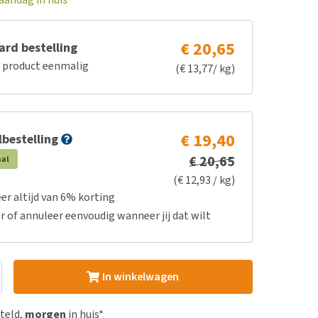
€ 20,65
rd bestelling
e product eenmalig
(€ 13,77/ kg)
€ 19,40
bestelling
€ 20,65
aal
(€ 12,93 / kg)
er altijd van 6% korting
r of annuleer eenvoudig wanneer jij dat wilt
In winkelwagen
steld,
morgen
in huis*