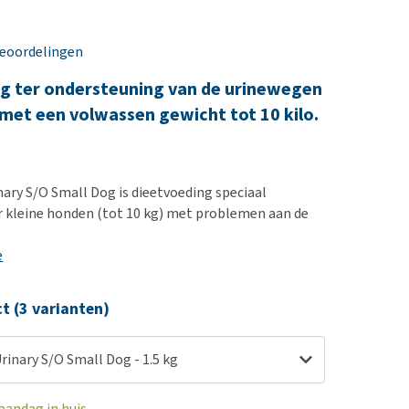
erproblemen
nd te zwaar wordt?
derdom en dementie
lp! Mijn hond plast in
beoordelingen
is. Wat nu?
ergewicht en conditie
kijk alles
g ter ondersteuning van de urinewegen
ieren, pezen en botten
met een volwassen gewicht tot 10 kilo.
uchtbaarheid
kijk alles
nary S/O Small Dog is dieetvoeding speciaal
 kleine honden (tot 10 kg) met problemen aan de
e
ct (3 varianten)
rinary S/O Small Dog - 1.5 kg
aandag in huis