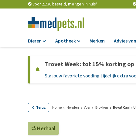
Voor 21:30 besteld,
morgen
in huis*
Dieren
Apotheek
Merken
Advies van
Voer
Apotheek
Trovet Week: tot 15% korting op
Hondenbrokken
Vlooien en teken
Sla jouw favoriete voeding tijdelijk extra voo
Natvoer
Ontworming
Dieetvoer
Medicijnen en
supplementen
Standaardvoer
Probiotica en we
Graanvrij honden
Terug
Home
Honden
Voer
Brokken
Royal Canin U
Vitamines en min
Puppyvoer en sna
Medische benodi
Herhaal
Glutenvrij honden