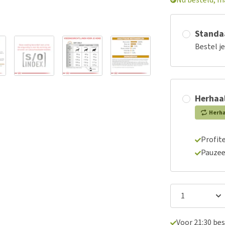
Standaa
Bestel j
Herhaal
Herh
Profite
Pauzee
Voor 21:30 be