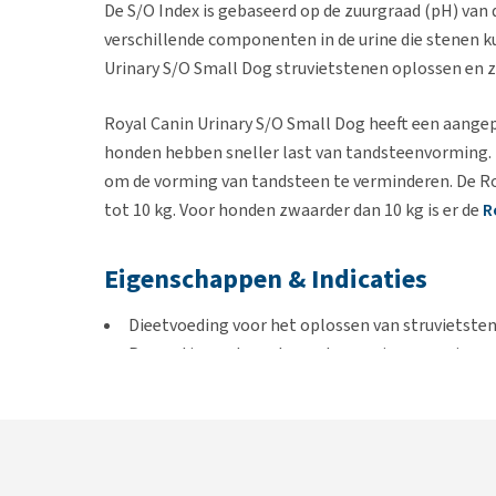
De S/O Index is gebaseerd op de zuurgraad (pH) van 
verschillende componenten in de urine die stenen k
Urinary S/O Small Dog struvietstenen oplossen en 
Royal Canin Urinary S/O Small Dog heeft een aangep
honden hebben sneller last van tandsteenvorming.
om de vorming van tandsteen te verminderen. De Ro
tot 10 kg. Voor honden zwaarder dan 10 kg is er de
R
Eigenschappen & Indicaties
Dieetvoeding voor het oplossen van struvietste
Preventie van terugkerende vorming van urine
Heeft een aangepaste brokgrootte
Met natriumpolyfosfaat om de vorming van tan
Te gebruiken bij