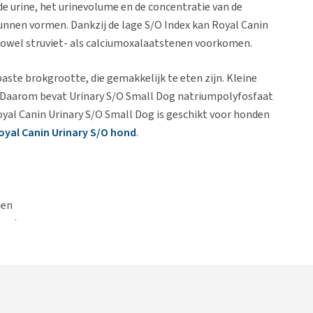
de urine, het urinevolume en de concentratie van de
unnen vormen. Dankzij de lage S/O Index kan Royal Canin
zowel struviet- als calciumoxalaatstenen voorkomen.
aste brokgrootte, die gemakkelijk te eten zijn. Kleine
 Daarom bevat Urinary S/O Small Dog natriumpolyfosfaat
yal Canin Urinary S/O Small Dog is geschikt voor honden
oyal Canin Urinary S/O hond
.
nen
wegstenen
dsteen te verminderen