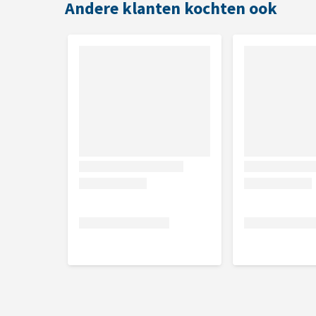
Andere klanten kochten ook
Bacteriële cystitis (blaasontsteking)
Oplossen struvietstenen
Preventie van terugkerende vorming van urinewe
Dosering
Om de struvietstenen op te lossen en de urinewegin
zal de hond minimaal 5 tot 12 weken gebruik moete
is (bacteriologisch onderzoek bij jouw dierenarts)
Niet te gebruiken bij (contra-indi
Pups en drachtige of zogende teven
Chronische nieraandoening
Metabole acidose
Hartinsufficiëntie
Urineverzurende medicatie