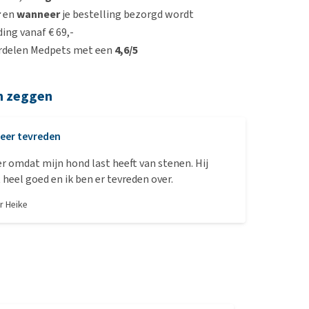
r
en
wanneer
je bestelling bezorgd wordt
ing vanaf € 69,-
rdelen Medpets met een
4,6/5
n zeggen
eer tevreden
oer omdat mijn hond last heeft van stenen. Hij
 heel goed en ik ben er tevreden over.
or
Heike