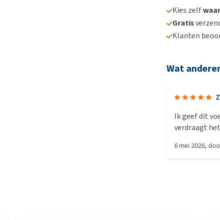
Kies zelf
waa
Gratis
verzend
Klanten beoo
Wat andere
Z
Ik geef dit v
verdraagt het
6 mei 2026
, do