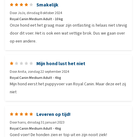
Smakelijk
Door
JoJo
,
dinsdag 8 oktober 2024
Royal Canin Medium Adult - 10 kg
Onze hond eet het graag maar zijn ontlasting is helaas niet stevig
door dit voer. Het is ook een wat vettige brok. Dus we gaan over
op een andere.
Mijn hond lust het niet
Door
Anita
,
zondag 22 september 2024
Royal Canin Medium Adult - 4 kg
Mijn hond eerst het puppyvoer van Royal Canin. Maar deze eet zij
niet
Leveren op tijd!
Door
hans
,
dinsdag 31 januari 2023
Royal Canin Medium Adult - 4 kg
Goed voer! De honden zien er top uit en zijn nooit ziek!