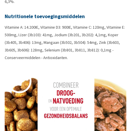
6,3%.
Nutritionele toevoegingsmiddelen
Vitamine A: 14.200IE, Vitamine D3: 900IE, Vitamine C: 120mg, Vitamine E:
500mg, IJzer (3b103): 41mg, Jodium (3b201, 3b202): 4,1mg, Koper
(3b405, 3b406): 13mg, Mangaan (3b502, 3b504): 54mg, Zink (3b603,
3b605, 3b606): 128mg, Selenium (3b801, 3b811, 3b812): 0,1mg -
Conserveermiddelen - Antioxidanten.