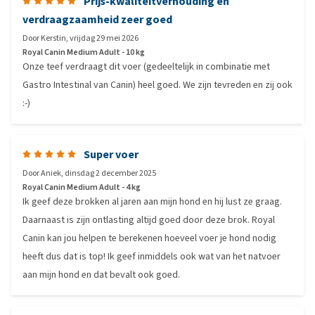
Prijs-kwaliteitverhouding en
verdraagzaamheid zeer goed
Door
Kerstin
,
vrijdag 29 mei 2026
Royal Canin Medium Adult - 10 kg
Onze teef verdraagt dit voer (gedeeltelijk in combinatie met
Gastro Intestinal van Canin) heel goed. We zijn tevreden en zij ook
:-)
Super voer
Door
Aniek
,
dinsdag 2 december 2025
Royal Canin Medium Adult - 4 kg
Ik geef deze brokken al jaren aan mijn hond en hij lust ze graag.
Daarnaast is zijn ontlasting altijd goed door deze brok. Royal
Canin kan jou helpen te berekenen hoeveel voer je hond nodig
heeft dus dat is top! Ik geef inmiddels ook wat van het natvoer
aan mijn hond en dat bevalt ook goed.