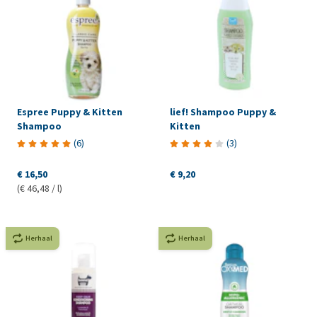
Espree Puppy & Kitten
lief! Shampoo Puppy &
Shampoo
Kitten
(
6
)
(
3
)
€ 16,50
€ 9,20
(€ 46,48 / l)
Herhaal
Herhaal