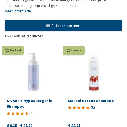
shampoo houd je zijn vacht gezond en zacht.
Meer informatie
Filter en sorteer
1
-
24
van
34
Producten
Herhaal
Herhaal
Dr. Ann's Hypoallergenic
Maxani Rescue Shampoo
Shampoo
(
8
)
(
4
)
€ 9,35
-
€ 26,90
€ 22,95