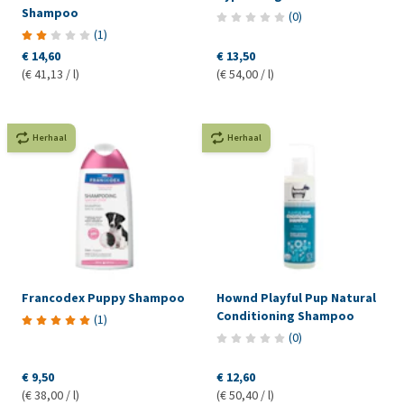
Shampoo
(
0
)
(
1
)
€ 14,60
€ 13,50
(€ 41,13 / l)
(€ 54,00 / l)
Herhaal
Herhaal
Francodex Puppy Shampoo
Hownd Playful Pup Natural
Conditioning Shampoo
(
1
)
(
0
)
€ 9,50
€ 12,60
(€ 38,00 / l)
(€ 50,40 / l)