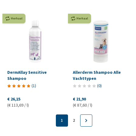
Herhaal
Herhaal
DermAllay Sensitive
Allerderm Shampoo Alle
Shampoo
Vachttypen
(
1
)
(
0
)
€ 26,15
€ 21,90
(€ 113,69 / l)
(€ 87,60 / l)
1
2