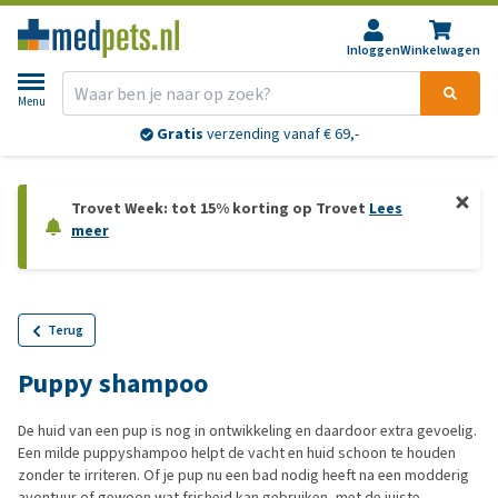
Inloggen
Winkelwagen
Menu
Gratis
verzending vanaf € 69,-
Trovet Week: tot 15% korting op Trovet
Lees
meer
Terug
Puppy shampoo
De huid van een pup is nog in ontwikkeling en daardoor extra gevoelig.
Een milde puppyshampoo helpt de vacht en huid schoon te houden
zonder te irriteren. Of je pup nu een bad nodig heeft na een modderig
avontuur of gewoon wat frisheid kan gebruiken, met de juiste