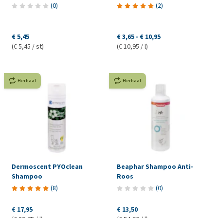
(
0
)
(
2
)
€ 5,45
€ 3,65
-
€ 10,95
(€ 5,45 / st)
(€ 10,95 / l)
Herhaal
Herhaal
Dermoscent PYOclean
Beaphar Shampoo Anti-
Shampoo
Roos
(
8
)
(
0
)
€ 17,95
€ 13,50