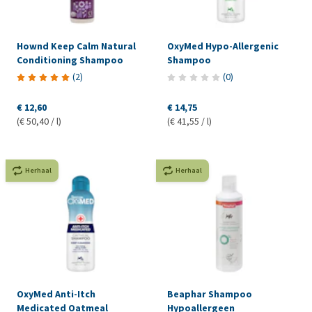
Hownd Keep Calm Natural
OxyMed Hypo-Allergenic
Conditioning Shampoo
Shampoo
(
2
)
(
0
)
€ 12,60
€ 14,75
(€ 50,40 / l)
(€ 41,55 / l)
Herhaal
Herhaal
OxyMed Anti-Itch
Beaphar Shampoo
Medicated Oatmeal
Hypoallergeen