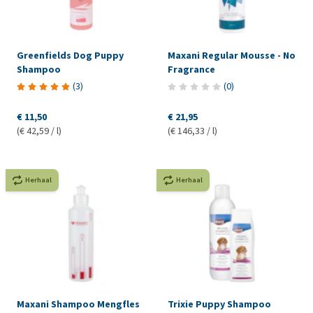
Greenfields Dog Puppy
Maxani Regular Mousse - No
Shampoo
Fragrance
(
3
)
(
0
)
€ 11,50
€ 21,95
(€ 42,59 / l)
(€ 146,33 / l)
Herhaal
Herhaal
Maxani Shampoo Mengfles
Trixie Puppy Shampoo