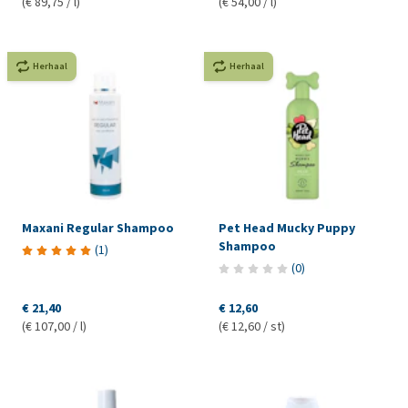
(€ 89,75 / l)
(€ 54,00 / l)
Herhaal
Herhaal
Maxani Regular Shampoo
Pet Head Mucky Puppy
Shampoo
(
1
)
(
0
)
€ 21,40
€ 12,60
(€ 107,00 / l)
(€ 12,60 / st)