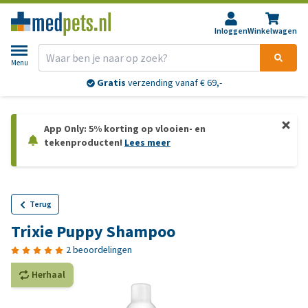
Inloggen
Winkelwagen
Menu
Gratis
verzending vanaf € 69,-
App Only: 5% korting op vlooien- en
tekenproducten!
Lees meer
Terug
Trixie Puppy Shampoo
2 beoordelingen
Herhaal