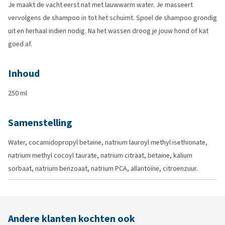
Je maakt de vacht eerst nat met lauwwarm water. Je masseert
vervolgens de shampoo in tot het schuimt. Spoel de shampoo grondig
uit en herhaal indien nodig. Na het wassen droog je jouw hond of kat
goed af.
Inhoud
250 ml
Samenstelling
Water, cocamidopropyl betaine, natrium lauroyl methyl isethionate,
natrium methyl cocoyl taurate, natrium citraat, betaine, kalium
sorbaat, natrium benzoaat, natrium PCA, allantoïne, citroenzuur.
Andere klanten kochten ook