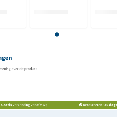
ingen
mening over dit product
Gratis
verzending vanaf € 69,-
Retourneren?
30 dag