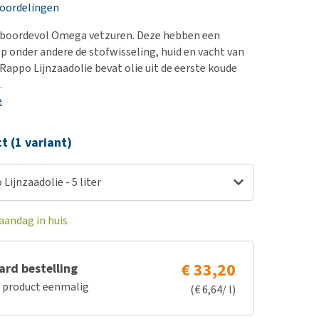
erproblemen
nd te zwaar wordt?
eoordelingen
derdom en dementie
lp! Mijn hond plast in
t boordevol Omega vetzuren. Deze hebben een
is. Wat nu?
ergewicht en conditie
op onder andere de stofwisseling, huid en vacht van
kijk alles
 Rappo Lijnzaadolie bevat olie uit de eerste koude
ieren, pezen en botten
.
uchtbaarheid
e
kijk alles
ct (1 variant)
Lijnzaadolie - 5 liter
aandag in huis
€ 33,20
rd bestelling
e product eenmalig
(€ 6,64/ l)