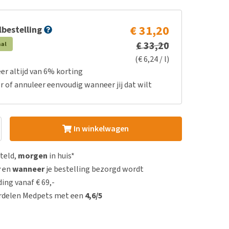
€ 31,20
bestelling
€ 33,20
aal
(€ 6,24 / l)
er altijd van 6% korting
r of annuleer eenvoudig wanneer jij dat wilt
In winkelwagen
steld,
morgen
in huis*
r
en
wanneer
je bestelling bezorgd wordt
ing vanaf € 69,-
rdelen Medpets met een
4,6/5