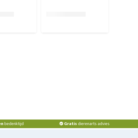
en
bedenktijd
Gratis
dierenarts advies