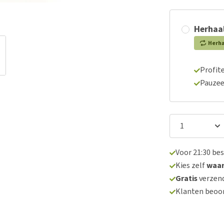
Herhaal
Herh
Profite
Pauzee
Voor 21:30 be
Kies zelf
waa
Gratis
verzend
Klanten beoo