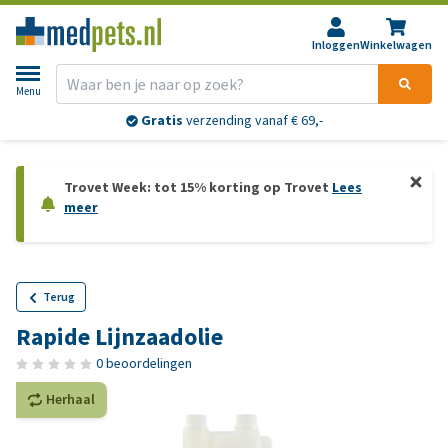
Inloggen
Winkelwagen
Menu
Gratis
verzending vanaf € 69,-
Trovet Week: tot 15% korting op Trovet
Lees
meer
Terug
Rapide Lijnzaadolie
0 beoordelingen
Herhaal