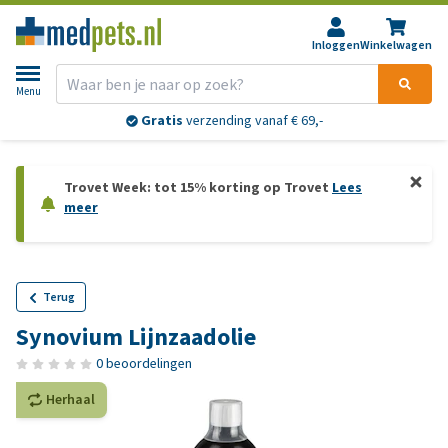
Inloggen
Winkelwagen
Menu
Gratis
verzending vanaf € 69,-
Trovet Week: tot 15% korting op Trovet
Lees
meer
Terug
Synovium Lijnzaadolie
0 beoordelingen
Herhaal