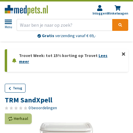
Inloggen
Winkelwagen
Menu
Gratis
verzending vanaf € 69,-
Trovet Week: tot 15% korting op Trovet
Lees
meer
Terug
TRM SandXpell
0 beoordelingen
Herhaal