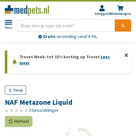
Inloggen
Winkelwagen
Menu
Gratis
verzending vanaf € 69,-
Trovet Week: tot 15% korting op Trovet
Lees
meer
Terug
NAF Metazone Liquid
0 beoordelingen
Herhaal