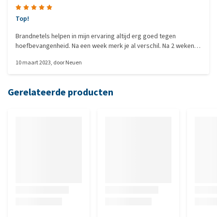
Top!
Brandnetels helpen in mijn ervaring altijd erg goed tegen
hoefbevangenheid. Na een week merk je al verschil. Na 2 weken
weer normaal. Daarnaast ook voorzichtig met weidegang
10 maart 2023
, door
Neuen
geweest.
Gerelateerde producten