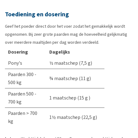
Toediening en dosering
Geef het poeder direct door het voer zodat het gemakkelijk wordt
opgenomen. Bij zeer grote paarden mag de hoeveelheid gelijkmatig
over meerdere maaltijden per dag worden verdeeld.
Dosering
Dagelijks
Pony's
½ maatschep (7,5 g)
Paarden 300 -
¾ maatschep (11 g)
500 kg
Paarden 500 -
1 maatschep (15 g )
700 kg
Paarden > 700
1½ maatschep (22,5 g)
kg