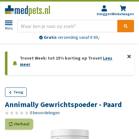
Inloggen
Winkelwagen
Menu
Gratis
verzending vanaf € 69,-
Trovet Week: tot 15% korting op Trovet
Lees
meer
Terug
Annimally Gewrichtspoeder - Paard
0 beoordelingen
Herhaal