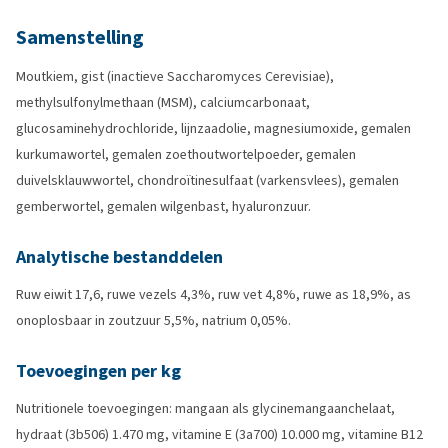
Samenstelling
Moutkiem, gist (inactieve Saccharomyces Cerevisiae),
methylsulfonylmethaan (MSM), calciumcarbonaat,
glucosaminehydrochloride, lijnzaadolie, magnesiumoxide, gemalen
kurkumawortel, gemalen zoethoutwortelpoeder, gemalen
duivelsklauwwortel, chondroïtinesulfaat (varkensvlees), gemalen
gemberwortel, gemalen wilgenbast, hyaluronzuur.
Analytische bestanddelen
Ruw eiwit 17,6, ruwe vezels 4,3%, ruw vet 4,8%, ruwe as 18,9%, as
onoplosbaar in zoutzuur 5,5%, natrium 0,05%.
Toevoegingen per kg
Nutritionele toevoegingen: mangaan als glycinemangaanchelaat,
hydraat (3b506) 1.470 mg, vitamine E (3a700) 10.000 mg, vitamine B12