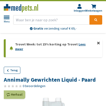
Inloggen
Winkelwagen
Menu
Gratis
verzending vanaf € 69,-
Trovet Week: tot 15% korting op Trovet
Lees
meer
Terug
Annimally Gewrichten Liquid - Paard
0 beoordelingen
Herhaal