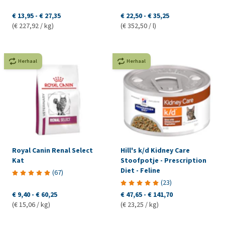
€ 13,95
-
€ 27,35
€ 22,50
-
€ 35,25
(€ 227,92 / kg)
(€ 352,50 / l)
Herhaal
Herhaal
Royal Canin Renal Select
Hill's k/d Kidney Care
Kat
Stoofpotje - Prescription
Diet - Feline
(
67
)
(
23
)
€ 9,40
-
€ 60,25
€ 47,65
-
€ 141,70
(€ 15,06 / kg)
(€ 23,25 / kg)