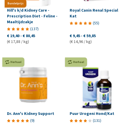
Bundelprijs
Hill's k/d Kidney Care -
Royal Canin Renal Special
Prescription Diet - Feline -
Kat
Maaltijdzakje
(
55
)
(
137
)
€ 19,40
-
€ 80,45
€ 9,45
-
€ 59,85
(€ 17,88 / kg)
(€ 14,96 / kg)
Herhaal
Herhaal
Dr. Ann's Kidney Support
Puur Urogeni Hond/Kat
(
9
)
(
131
)