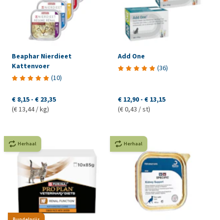
Beaphar Nierdieet
Add One
Kattenvoer
(
36
)
(
10
)
€ 8,15
-
€ 23,35
€ 12,90
-
€ 13,15
(€ 13,44 / kg)
(€ 0,43 / st)
Herhaal
Herhaal
Bundelprijs