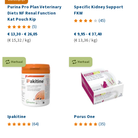
Purina Pro Plan Veterinary
Specific Kidney Support
Diets NF Renal Function
FKW
Kat Pouch Kip
(
45
)
(
5
)
€ 13,30
-
€ 26,05
€ 9,95
-
€ 37,40
(€ 15,32 / kg)
(€ 13,36 / kg)
Herhaal
Herhaal
Ipakitine
Porus One
(
64
)
(
35
)