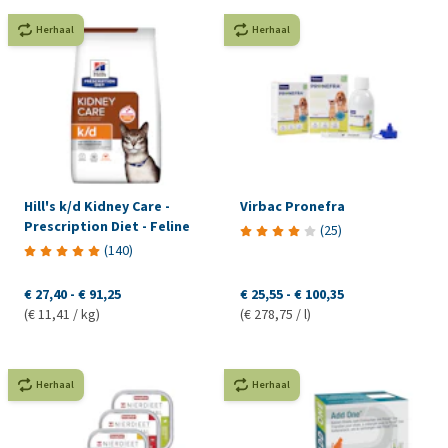
Herhaal
Herhaal
Hill's k/d Kidney Care -
Virbac Pronefra
Prescription Diet - Feline
(
25
)
(
140
)
€ 27,40
-
€ 91,25
€ 25,55
-
€ 100,35
(€ 11,41 / kg)
(€ 278,75 / l)
Herhaal
Herhaal