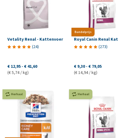
Bundelprijs
Vetality Renal - Kattenvoer
Royal Canin Renal Kat
(
24
)
(
273
)
€ 12,95
-
€ 41,60
€ 9,30
-
€ 79,05
(€ 5,74 / kg)
(€ 14,94 / kg)
Herhaal
Herhaal