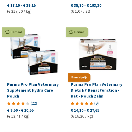
€ 18,10
-
€ 39,15
€ 35,80
-
€ 193,30
(€ 217,50 / kg)
(€ 1,07 / st)
Herhaal
Herhaal
Bundelprijs
Purina Pro Plan Veterinary
Purina Pro Plan Veterinary
Supplement Hydra Care
Diets NF Renal Function -
Pouch
Kat - Pouch Zalm
(
22
)
(
9
)
€ 9,50
-
€ 10,55
€ 14,10
-
€ 27,65
(€ 12,41 / kg)
(€ 16,26 / kg)