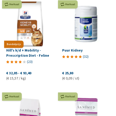
Herhaal
Herhaal
Bundelprijs
Hill's k/d + Mobility -
Puur Kidney
Prescription Diet - Feline
(
32
)
(
23
)
€ 32,05
-
€ 93,40
€ 25,80
(€ 15,57 / kg)
(€ 0,09 / st)
Herhaal
Herhaal