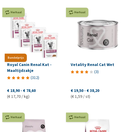
Herhaal
Herhaal
Bundelprijs
Royal Canin Renal Kat -
Vetality Renal Cat Wet
Maaltijdzakje
(
3
)
(
312
)
€ 18,90
-
€ 78,60
€ 19,50
-
€ 38,20
(€ 17,70 / kg)
(€ 1,59 / st)
Herhaal
Herhaal