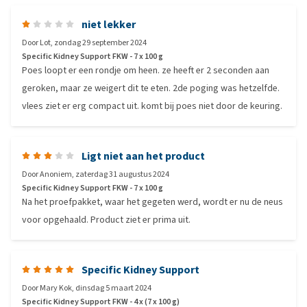
niet lekker
Door
Lot
,
zondag 29 september 2024
Specific Kidney Support FKW - 7 x 100 g
Poes loopt er een rondje om heen. ze heeft er 2 seconden aan
geroken, maar ze weigert dit te eten. 2de poging was hetzelfde.
vlees ziet er erg compact uit. komt bij poes niet door de keuring.
Ligt niet aan het product
Door
Anoniem
,
zaterdag 31 augustus 2024
Specific Kidney Support FKW - 7 x 100 g
Na het proefpakket, waar het gegeten werd, wordt er nu de neus
voor opgehaald. Product ziet er prima uit.
Specific Kidney Support
Door
Mary Kok
,
dinsdag 5 maart 2024
Specific Kidney Support FKW - 4 x (7 x 100 g)