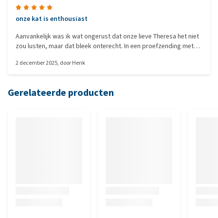
onze kat is enthousiast
Aanvankelijk was ik wat ongerust dat onze lieve Theresa het niet
zou lusten, maar dat bleek onterecht. In een proefzending met
meerdere nierdieet producten, was dit haar favoriet. Inmiddels
2 december 2025
, door
Henk
hebben we een grote zending. Ze vindt het echt lekkerder dan
haar vroegere voer, toen de nieren nog in orde waren.
Gerelateerde producten