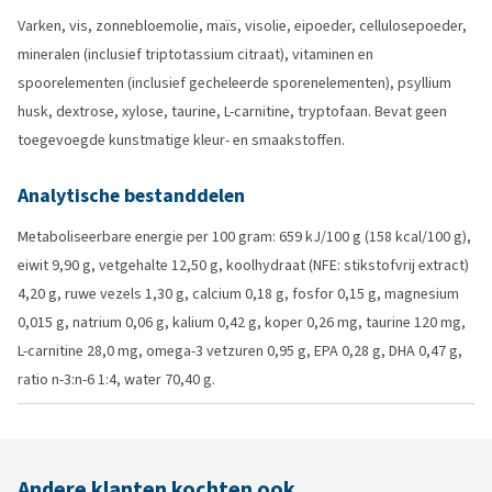
Varken, vis, zonnebloemolie, maïs, visolie, eipoeder, cellulosepoeder,
mineralen (inclusief triptotassium citraat), vitaminen en
spoorelementen (inclusief gecheleerde sporenelementen), psyllium
husk, dextrose, xylose, taurine, L-carnitine, tryptofaan. Bevat geen
toegevoegde kunstmatige kleur- en smaakstoffen.
Analytische bestanddelen
Metaboliseerbare energie per 100 gram: 659 kJ/100 g (158 kcal/100 g),
eiwit 9,90 g, vetgehalte 12,50 g, koolhydraat (NFE: stikstofvrij extract)
4,20 g, ruwe vezels 1,30 g, calcium 0,18 g, fosfor 0,15 g, magnesium
0,015 g, natrium 0,06 g, kalium 0,42 g, koper 0,26 mg, taurine 120 mg,
L-carnitine 28,0 mg, omega-3 vetzuren 0,95 g, EPA 0,28 g, DHA 0,47 g,
ratio n-3:n-6 1:4, water 70,40 g.
Andere klanten kochten ook