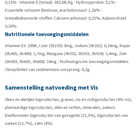
0,13% - Vitamine D (totaal): 380,0IE/kg - Hydroxyproline: 0,1% -
Essentiële vetzuren (linolzuur, arachidonzuur): 1,36% -
Urinealkaliserende stoffen: Calciumcarbonaat: 0,25%, Kaliumcitraat:
0,20%.
Nutritionele toevoegingsmiddelen
Vitamine D3: 200IE, IJzer (3b103): 8mg, Jodium (3b202): 0,34mg, Koper
(3b405, 3b406): 2,7mg, Mangaan (3b502, 3b503, 3b504): 2,4mg, Zink
(3b603, 3b605, 3b606): 24mg - Technologische toevoegingsmiddelen:
Clinoptiloliet van sedimentaire oorsprong: 0,2g.
Samenstelling natvoeding met Vis
Vlees en dierlijke bijproducten, granen, vis en visbijproducten (4% vis),
plantaardige bijproducten, oliën en vetten, mineralen, suikers.
Eiwitbronnen: bijproducten van gevogelte (15,3%), bijproducten van
varken (13,7%), zalm (4%).