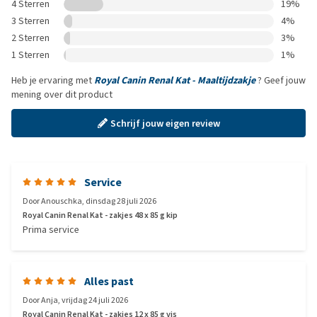
4 Sterren
19%
3 Sterren
4%
2 Sterren
3%
1 Sterren
1%
Heb je ervaring met
Royal Canin Renal Kat - Maaltijdzakje
? Geef jouw
mening over dit product
Schrijf jouw eigen review
Service
Door
Anouschka
,
dinsdag 28 juli 2026
Royal Canin Renal Kat - zakjes 48 x 85 g kip
Prima service
Alles past
Door
Anja
,
vrijdag 24 juli 2026
Royal Canin Renal Kat - zakjes 12 x 85 g vis