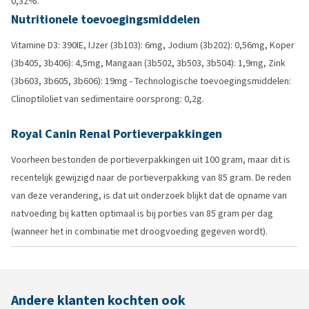
0,32%.
Nutritionele toevoegingsmiddelen
Vitamine D3: 390IE, IJzer (3b103): 6mg, Jodium (3b202): 0,56mg, Koper
(3b405, 3b406): 4,5mg, Mangaan (3b502, 3b503, 3b504): 1,9mg, Zink
(3b603, 3b605, 3b606): 19mg - Technologische toevoegingsmiddelen:
Clinoptiloliet van sedimentaire oorsprong: 0,2g.
Royal Canin Renal Portieverpakkingen
Voorheen bestonden de portieverpakkingen uit 100 gram, maar dit is
recentelijk gewijzigd naar de portieverpakking van 85 gram. De reden
van deze verandering, is dat uit onderzoek blijkt dat de opname van
natvoeding bij katten optimaal is bij porties van 85 gram per dag
(wanneer het in combinatie met droogvoeding gegeven wordt).
Andere klanten kochten ook