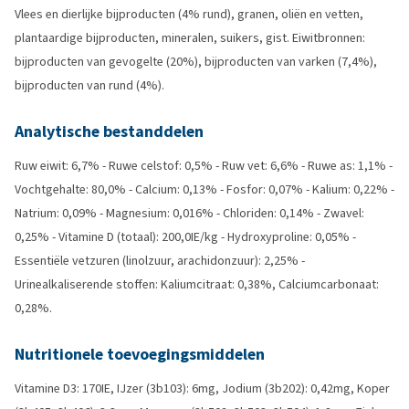
Vlees en dierlijke bijproducten (4% rund), granen, oliën en vetten,
plantaardige bijproducten, mineralen, suikers, gist. Eiwitbronnen:
bijproducten van gevogelte (20%), bijproducten van varken (7,4%),
bijproducten van rund (4%).
Analytische bestanddelen
Ruw eiwit: 6,7% - Ruwe celstof: 0,5% - Ruw vet: 6,6% - Ruwe as: 1,1% -
Vochtgehalte: 80,0% - Calcium: 0,13% - Fosfor: 0,07% - Kalium: 0,22% -
Natrium: 0,09% - Magnesium: 0,016% - Chloriden: 0,14% - Zwavel:
0,25% - Vitamine D (totaal): 200,0IE/kg - Hydroxyproline: 0,05% -
Essentiële vetzuren (linolzuur, arachidonzuur): 2,25% -
Urinealkaliserende stoffen: Kaliumcitraat: 0,38%, Calciumcarbonaat:
0,28%.
Nutritionele toevoegingsmiddelen
Vitamine D3: 170IE, IJzer (3b103): 6mg, Jodium (3b202): 0,42mg, Koper