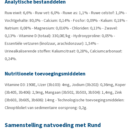
Analytische bestanddelen
Ruw eiwit: 6,6% - Ruw vet: 6,0% - Ruwe as: 1,1% - Ruwe celstof: 1,0% -
Vochtgehalte: 80,0% - Calcium: 0,14% - Fosfor: 0,09% - Kalium: 0,18% -
Natrium: 0,08% - Magnesium: 0,016% - Chloriden: 0,13% - Zwavel:
0,13% - Vitamine D (totaal): 330,0IE/kg - Hydroxyproline: 0,05% -
Essentiële vetzuren (linolzuur, arachidonzuur): 1,54% -
Urinealkaliserende stoffen: Kaliumcitraat: 0,28%, Calciumcarbonaat:
0,24%.
Nutritionele toevoegingsmiddelen
Vitamine D3: 190IE, IJzer (3b103): 4mg, Jodium (3b202): 0,36mg, Koper
(3b405, 3b406): 2,9mg, Mangaan (3b502, 3b503, 3b504): 1,4mg, Zink
(3b603, 3b605, 3b606): 14mg - Technologische toevoegingsmiddelen:
Clinoptiloliet van sedimentaire oorsprong: 0,2g.
Samenstelling natvoeding met Rund