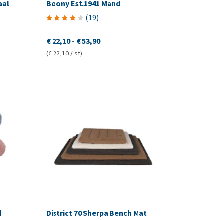
aal
Boony Est.1941 Mand
(
19
)
€ 22,10
-
€ 53,90
(€ 22,10 / st)
d
District 70 Sherpa Bench Mat