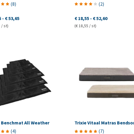
(
8
)
(
2
)
5
-
€ 53,65
€ 18,55
-
€ 52,60
 / st)
(€ 18,55 / st)
 Benchmat All Weather
Trixie Vitaal Matras Bendso
(
4
)
(
7
)