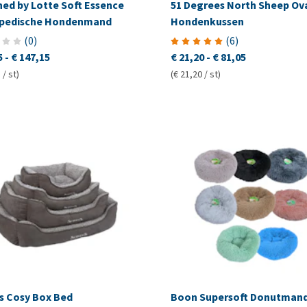
ned by Lotte Soft Essence
51 Degrees North Sheep Ov
pedische Hondenmand
Hondenkussen
(
0
)
(
6
)
5
-
€ 147,15
€ 21,20
-
€ 81,05
 / st)
(€ 21,20 / st)
fs Cosy Box Bed
Boon Supersoft Donutman