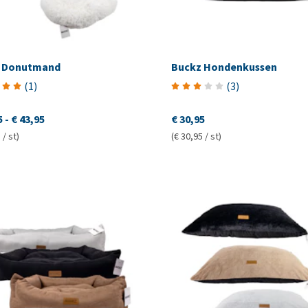
 Donutmand
Buckz Hondenkussen
(
1
)
(
3
)
5
-
€ 43,95
€ 30,95
 / st)
(€ 30,95 / st)