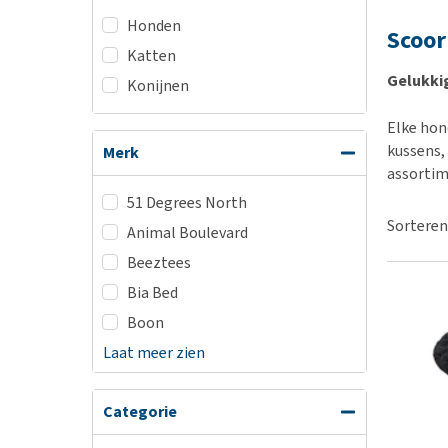
BARF
Hypoallergeen vo
Honden
Puppy apotheek
Scoor
Biologisch honde
Katten
Vuurwerkangst
Vegan hondenvoe
Gelukkig
Konijnen
Bekijk alles
Snacks
Elke hon
Bekijk alles
kussens,
Merk
assortim
51 Degrees North
Sorteren
Animal Boulevard
Beeztees
Bia Bed
Boon
Laat meer zien
Categorie