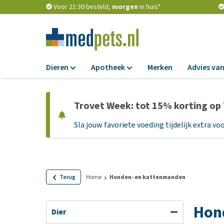
Voor 21:30 besteld,
morgen
in huis*
Dieren
Apotheek
Merken
Advies van
Voer
Apotheek
Trovet Week: tot 15% korting op
Hondenbrokken
Vlooien en teken
Sla jouw favoriete voeding tijdelijk extra voo
Natvoer
Ontworming
Dieetvoer
Medicijnen en
supplementen
Standaardvoer
Probiotica en we
Graanvrij honden
Terug
Home
Honden- en kattenmanden
Vitamines en min
Puppyvoer en sna
Hon
Medische benodi
Glutenvrij honden
Dier