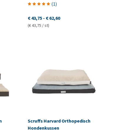
(
1
)
€ 43,75
-
€ 62,60
(€ 43,75 / st)
n
Scruffs Harvard Orthopedisch
Hondenkussen