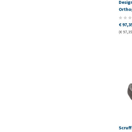
Desig
Ortho
€ 97,3
(€ 97,35
Scruf