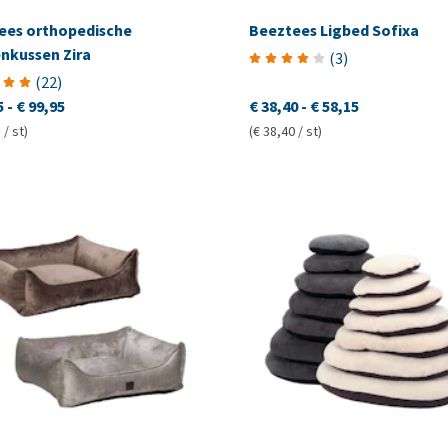
ees orthopedische
Beeztees Ligbed Sofixa
nkussen Zira
(
3
)
(
22
)
5
-
€ 99,95
€ 38,40
-
€ 58,15
 / st)
(€ 38,40 / st)