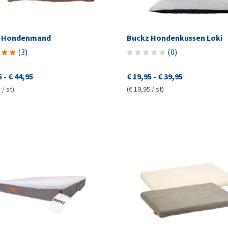
z Hondenmand
Buckz Hondenkussen Loki
(
3
)
(
0
)
5
-
€ 44,95
€ 19,95
-
€ 39,95
 / st)
(€ 19,95 / st)