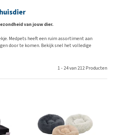
erproblemen
nd te zwaar wordt?
huisdier
derdom en dementie
lp! Mijn hond plast in
is. Wat nu?
ergewicht en conditie
gezondheid van jouw dier.
kijk alles
ieren, pezen en botten
ekje. Medpets heeft een ruim assortiment aan
uchtbaarheid
en door te komen. Bekijk snel het volledige
kijk alles
1
-
24
van
212
Producten