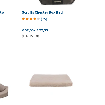
Ito
Scruffs Chester Box Bed
(
25
)
€ 32,35
-
€ 72,55
(€ 32,35 / st)