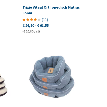
Trixie Vitaal Orthopedisch Matras
Lonni
(
11
)
€ 26,80
-
€ 61,55
(€ 26,80 / st)