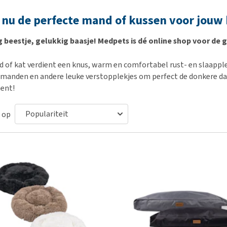
Bench
Nierproblemen
BARF
Ni
ho
er
 nu de perfecte mand of kussen voor jouw 
Voer- en drinkbakken
Ouderdom en dementie
Puppy apotheek
Ou
He
nvoer
hu
Op reis en onderweg
Overgewicht en conditie
Vuurwerkangst
Ov
r
 beestje, gelukkig baasje! Medpets is dé online shop voor de 
Be
Bekijk alles
Bekijk alles
Puppy benodigdheden
Sp
d of kat verdient een knus, warm en comfortabel rust- en slaappl
Bekijk alles
Vr
 manden en andere leuke verstopplekjes om perfect de donkere dag
Be
ent!
 op