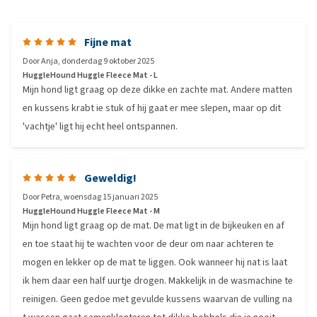
Fijne mat
Door
Anja
,
donderdag 9 oktober 2025
HuggleHound Huggle Fleece Mat - L
Mijn hond ligt graag op deze dikke en zachte mat. Andere matten
en kussens krabt ie stuk of hij gaat er mee slepen, maar op dit
'vachtje' ligt hij echt heel ontspannen.
Geweldig!
Door
Petra
,
woensdag 15 januari 2025
HuggleHound Huggle Fleece Mat - M
Mijn hond ligt graag op de mat. De mat ligt in de bijkeuken en af
en toe staat hij te wachten voor de deur om naar achteren te
mogen en lekker op de mat te liggen. Ook wanneer hij nat is laat
ik hem daar een half uurtje drogen. Makkelijk in de wasmachine te
reinigen. Geen gedoe met gevulde kussens waarvan de vulling na