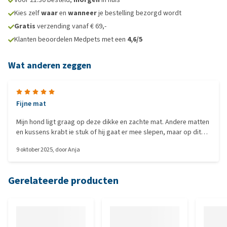
Kies zelf
waar
en
wanneer
je bestelling bezorgd wordt
Gratis
verzending vanaf € 69,-
Klanten beoordelen Medpets met een
4,6/5
Wat anderen zeggen
Fijne mat
Mijn hond ligt graag op deze dikke en zachte mat. Andere matten
en kussens krabt ie stuk of hij gaat er mee slepen, maar op dit
'vachtje' ligt hij echt heel ontspannen.
9 oktober 2025
, door
Anja
Gerelateerde producten