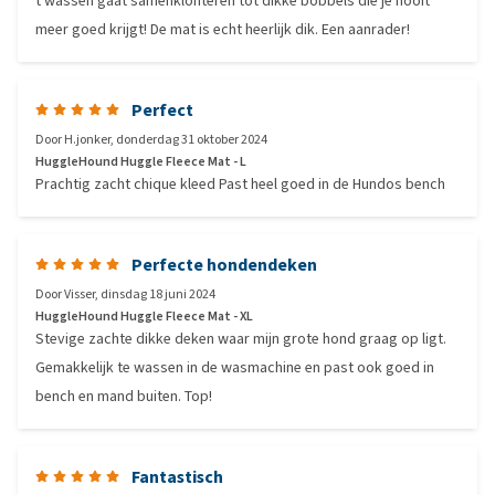
t wassen gaat samenklonteren tot dikke bobbels die je nooit
meer goed krijgt! De mat is echt heerlijk dik. Een aanrader!
Perfect
Door
H.jonker
,
donderdag 31 oktober 2024
HuggleHound Huggle Fleece Mat - L
Prachtig zacht chique kleed Past heel goed in de Hundos bench
Perfecte hondendeken
Door
Visser
,
dinsdag 18 juni 2024
HuggleHound Huggle Fleece Mat - XL
Stevige zachte dikke deken waar mijn grote hond graag op ligt.
Gemakkelijk te wassen in de wasmachine en past ook goed in
bench en mand buiten. Top!
Fantastisch