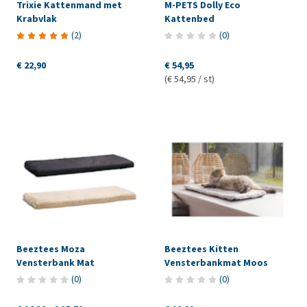
Trixie Kattenmand met
M-PETS Dolly Eco
Krabvlak
Kattenbed
(
2
)
(
0
)
€ 22,90
€ 54,95
(€ 54,95 / st)
Beeztees Moza
Beeztees Kitten
Vensterbank Mat
Vensterbankmat Moos
(
0
)
(
0
)