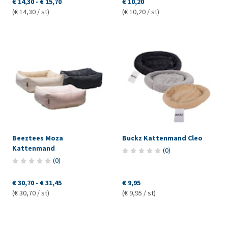
€ 14,30
-
€ 15,70
€ 10,20
(€ 14,30 / st)
(€ 10,20 / st)
Beeztees Moza
Buckz Kattenmand Cleo
Kattenmand
(
0
)
(
0
)
€ 30,70
-
€ 31,45
€ 9,95
(€ 30,70 / st)
(€ 9,95 / st)